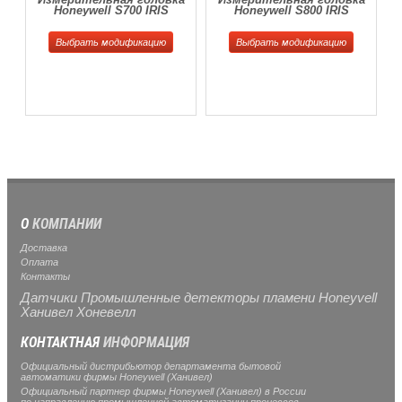
Honeywell S700 IRIS
Honeywell S800 IRIS
Выбрать модификацию
Выбрать модификацию
О
КОМПАНИИ
Доставка
Оплата
Контакты
Датчики Промышленные детекторы пламени Honeyvell
Ханивел Хоневелл
КОНТАКТНАЯ
ИНФОРМАЦИЯ
Официальный дистрибьютор департамента бытовой
автоматики фирмы Honeywell (Ханивел)
Официальный партнер фирмы Honeywell (Ханивел) в России