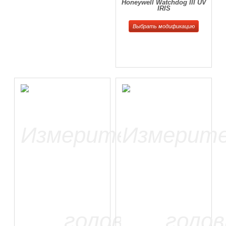
Honeywell Watchdog III UV
IRIS
Выбрать модификацию