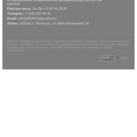
по направлению промышленной автоматизации процессов
горения
Рабочие часы:
Пн-Пт с 9:00 до 18:00
Телефон:
+7 925 542-34-33
Email:
s9255423433@gmail.com
Адрес:
141014, г.
Мытищи
, ул.
Веры Волошиной 56
Данный информационный ресурс не является публичной офертой. Наличие и стоимость
товаров уточняйте по телефону. Производители оставляют за собой право изменять
технические характеристики и внешний вид товаров без предварительного
уведомления.