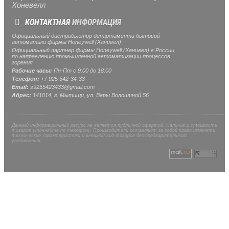
Хоневелл
КОНТАКТНАЯ
ИНФОРМАЦИЯ
Официальный дистрибьютор департамента бытовой
автоматики фирмы Honeywell (Ханивел)
Официальный партнер фирмы Honeywell (Ханивел) в России
по направлению промышленной автоматизации процессов
горения
Рабочие часы:
Пн-Пт с 9:00 до 18:00
Телефон:
+7 925 542-34-33
Email:
s9255423433@gmail.com
Адрес:
141014, г.
Мытищи
, ул.
Веры Волошиной 56
Данный информационный ресурс не является публичной офертой. Наличие и стоимость
товаров уточняйте по телефону. Производители оставляют за собой право изменять
технические характеристики и внешний вид товаров без предварительного
уведомления.