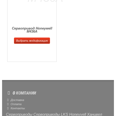
Сервопривод Honeywell
M436A
Выбрать модификацию
О
КОМПАНИИ
Доставка
Оплата
Контакты
Сервоприводы Сервоприводы LKS Honeyvell Ханивел