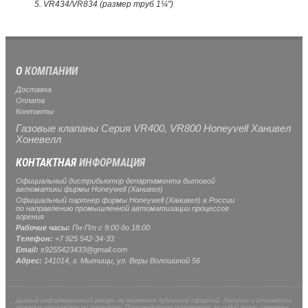
VR434/VR834 (размер труб 1¼")
О
КОМПАНИИ
Доставка
Оплата
Контакты
Газовые клапаны Серия VR400, VR800 Honeyvell Ханивел
Хоневелл
КОНТАКТНАЯ
ИНФОРМАЦИЯ
Официальный дистрибьютор департамента бытовой
автоматики фирмы Honeywell (Ханивел)
Официальный партнер фирмы Honeywell (Ханивел) в России
по направлению промышленной автоматизации процессов
горения
Рабочие часы:
Пн-Пт с 9:00 до 18:00
Телефон:
+7 925 542-34-33
Email:
s9255423433@gmail.com
Адрес:
141014, г.
Мытищи
, ул.
Веры Волошиной 56
Данный информационный ресурс не является публичной офертой. Наличие и стоимость
товаров уточняйте по телефону. Производители оставляют за собой право изменять