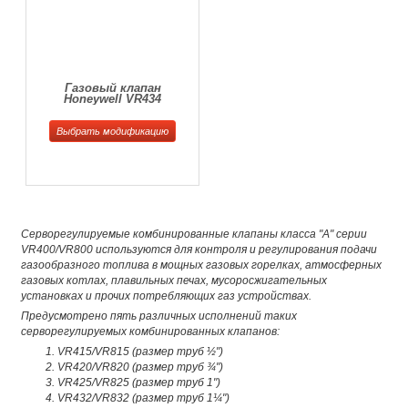
Газовый клапан
Honeywell VR434
Выбрать модификацию
Серворегулируемые комбинированные клапаны класса "A" серии
VR400/VR800 используются для контроля и регулирования подачи
газообразного топлива в мощных газовых горелках, атмосферных
газовых котлах, плавильных печах, мусоросжигательных
установках и прочих потребляющих газ устройствах.
Предусмотрено пять различных исполнений таких
серворегулируемых комбинированных клапанов:
VR415/VR815 (размер труб ½")
VR420/VR820 (размер труб ¾")
VR425/VR825 (размер труб 1")
VR432/VR832 (размер труб 1¼")