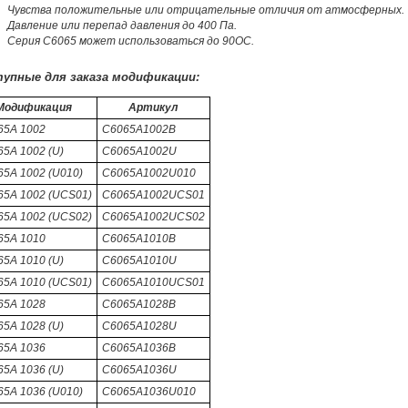
Чувства положительные или отрицательные отличия от атмосферных.
Давление или перепад давления до 400 Па.
Серия C6065 может использоваться до 90OC.
упные для заказа модификации:
Модификация
Артикул
65A 1002
C6065A1002B
5A 1002 (U)
C6065A1002U
5A 1002 (U010)
C6065A1002U010
65A 1002 (UCS01)
C6065A1002UCS01
65A 1002 (UCS02)
C6065A1002UCS02
65A 1010
C6065A1010B
5A 1010 (U)
C6065A1010U
65A 1010 (UCS01)
C6065A1010UCS01
65A 1028
C6065A1028B
5A 1028 (U)
C6065A1028U
65A 1036
C6065A1036B
5A 1036 (U)
C6065A1036U
5A 1036 (U010)
C6065A1036U010