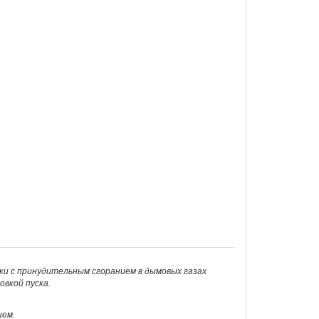
ки с принудительным сгоранием в дымовых газах
вкой пуска.
ием.