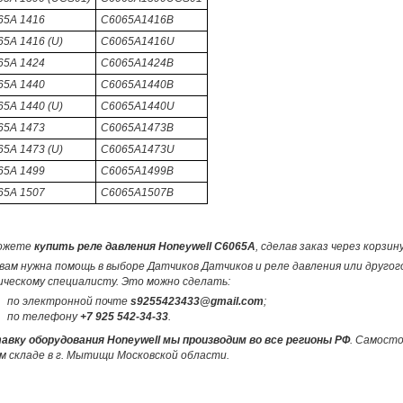
65A 1416
C6065A1416B
5A 1416 (U)
C6065A1416U
65A 1424
C6065A1424B
65A 1440
C6065A1440B
5A 1440 (U)
C6065A1440U
65A 1473
C6065A1473B
5A 1473 (U)
C6065A1473U
65A 1499
C6065A1499B
65A 1507
C6065A1507B
ожете
купить реле давления Honeywell C6065A
, сделав заказ через корзи
вам нужна помощь в выборе Датчиков Датчиков и реле давления или другог
ическому специалисту. Это можно сделать:
по электронной почте
s9255423433@gmail.com
;
по телефону
+7 925 542-34-33
.
авку оборудования Honeywell мы производим во все регионы РФ
. Самост
м складе в г. Мытищи Московской области.