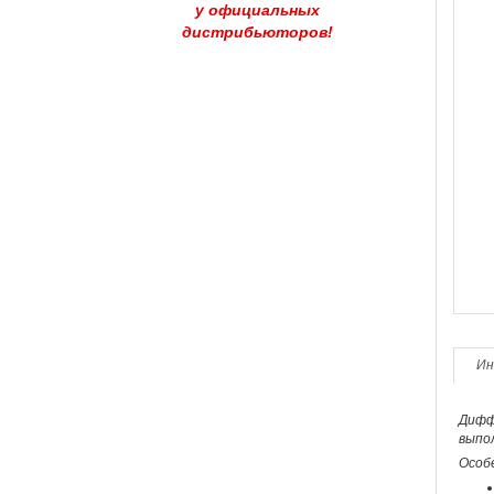
у официальных
дистрибьюторов!
Ин
Дифф
выпол
Особ