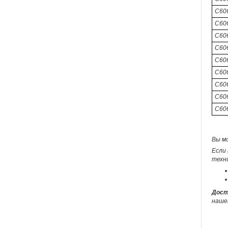
C60
C606
C60
C60
C606
C60
C606
C60
C60
Вы м
Если 
техн
Дост
наше