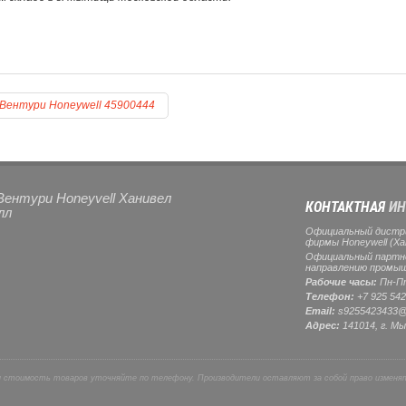
 Вентури Honeywell 45900444
Вентури Honeyvell Ханивел
КОНТАКТНАЯ
ИН
лл
Официальный дистр
фирмы Honeywell (Ха
Официальный партнер
направлению промыш
Рабочие часы:
Пн-Пт
Телефон:
+7 925 542
Email:
s9255423433@
Адрес:
141014, г.
Мы
и стоимость товаров уточняйте по телефону. Производители оставляют за собой право изменя