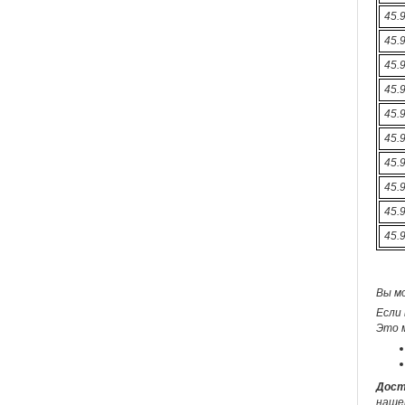
45.
45.
45.
45.
45.
45.
45.
45.
45.
45.
Вы м
Если 
Это 
Дост
наше