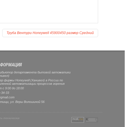
Труба Вентури Honeywell 45900450 размер Средний
ФОРМАЦИЯ
ибьютор департамента бытовой автоматики
нивел)
 фирмы Honeywell (Ханивел) в России по
ленной автоматизации процессов горения
 с 9:00 до 18:00
-34-33
gmail.com
тищи
, ул.
Веры Волошиной 56
ть технические