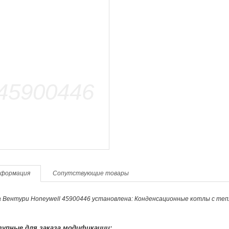
формация
Сопутствующие товары
 Вентури Honeywell 45900446 установлена: Конденсационные котлы с теп
упные для заказа модификации: