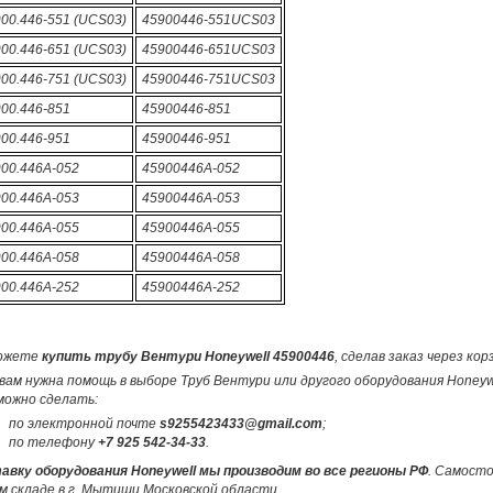
900.446-551 (UCS03)
45900446-551UCS03
900.446-651 (UCS03)
45900446-651UCS03
900.446-751 (UCS03)
45900446-751UCS03
900.446-851
45900446-851
900.446-951
45900446-951
900.446A-052
45900446A-052
900.446A-053
45900446A-053
900.446A-055
45900446A-055
900.446A-058
45900446A-058
900.446A-252
45900446A-252
ожете
купить трубу Вентури Honeywell 45900446
, сделав заказ через ко
вам нужна помощь в выборе Труб Вентури или другого оборудования Honeyw
можно сделать:
по электронной почте
s9255423433@gmail.com
;
по телефону
+7 925 542-34-33
.
авку оборудования Honeywell мы производим во все регионы РФ
. Самост
м складе в г. Мытищи Московской области.