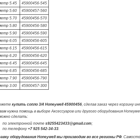
метр 5.45
45900456-545
метр 5.60
45900457-560
метр 5.70
45900456-570
метр 5.80
45900456-580
метр 5.90
45900456-590
метр 6.05
45900456-605
метр 6.15
45900456-615
метр 6.20
45900456-620
метр 6.45
45900456-645
метр 6.85
45900456-685
метр 7.90
45900456-790
метр 3.00
45900457-300
ожете
купить сопло 3/4 Honeywell 45900456
, сделав заказ через корзину 
вам нужна помощь в выборе Аксессуаров или другого оборудования Honeywe
можно сделать:
по электронной почте
s9255423433@gmail.com
;
по телефону
+7 925 542-34-33
.
авку оборудования Honeywell мы производим во все регионы РФ
. Самост