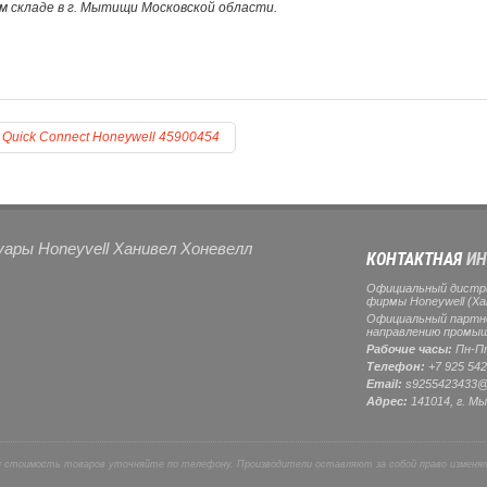
м складе в г. Мытищи Московской области.
Quick Connect Honeywell 45900454
уары Honeyvell Ханивел Хоневелл
КОНТАКТНАЯ
ИН
Официальный дистр
фирмы Honeywell (Ха
Официальный партнер
направлению промыш
Рабочие часы:
Пн-Пт
Телефон:
+7 925 542
Email:
s9255423433@
Адрес:
141014, г.
Мы
и стоимость товаров уточняйте по телефону. Производители оставляют за собой право изменя