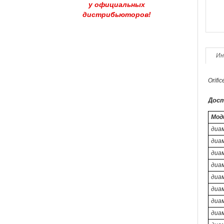
у официальных
дистрибьюторов!
Ин
Orific
Дост
Мод
диа
диа
диа
диа
диа
диа
диа
диа