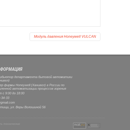
Модуль давления Honeywell VULCAN
ФОРМАЦИЯ
ибьютор департамента бытовой автоматики
нивел)
 фирмы Honeywell (Ханивел) в России по
ленной автоматизации процессов горения
 с 9:00 до 18:00
-34-33
gmail.com
тищи
, ул.
Веры Волошиной 56
ть технические