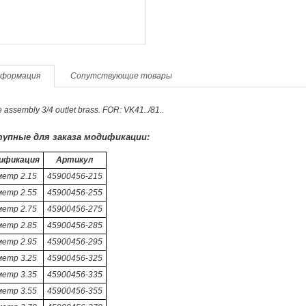
формация
Сопутствующие товары
e assembly 3/4 outlet brass. FOR: VK41../81..
упные для заказа модификации:
ификация
Артикул
метр 2.15
45900456-215
метр 2.55
45900456-255
метр 2.75
45900456-275
метр 2.85
45900456-285
метр 2.95
45900456-295
метр 3.25
45900456-325
метр 3.35
45900456-335
метр 3.55
45900456-355