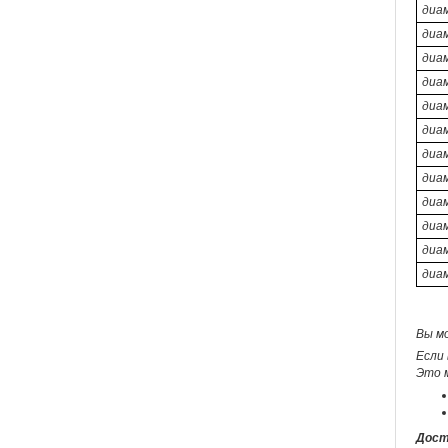
диа
диа
диа
диа
диа
диа
диа
диа
диа
диа
диа
диа
Вы м
Если 
Это 
Дост