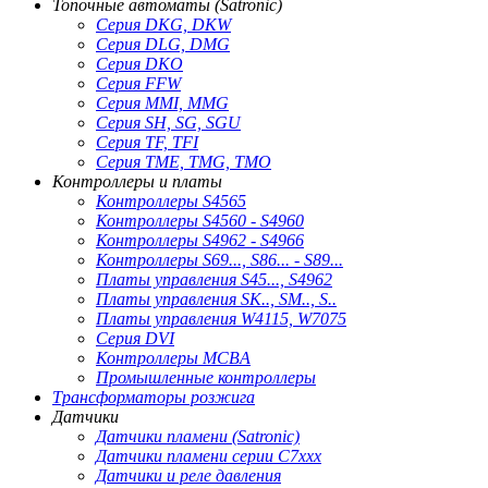
Топочные автоматы (Satronic)
Серия DKG, DKW
Серия DLG, DMG
Серия DKO
Серия FFW
Серия MMI, MMG
Серия SH, SG, SGU
Серия TF, TFI
Серия TME, TMG, TMO
Контроллеры и платы
Контроллеры S4565
Контроллеры S4560 - S4960
Контроллеры S4962 - S4966
Контроллеры S69..., S86... - S89...
Платы управления S45..., S4962
Платы управления SK.., SM.., S..
Платы управления W4115, W7075
Серия DVI
Контроллеры MCBA
Промышленные контроллеры
Трансформаторы розжига
Датчики
Датчики пламени (Satronic)
Датчики пламени серии C7xxx
Датчики и реле давления