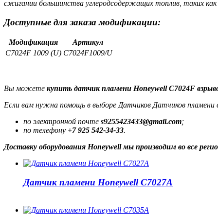
сжигании большинства углеродсодержащих топлив, таких как п
Доступные для заказа модификации:
Модификация
Артикул
C7024F 1009 (U)
C7024F1009/U
Вы можете
купить датчик пламени Honeywell C7024F взры
Если вам нужна помощь в выборе Датчиков Датчиков пламени с
по электронной почте
s9255423433@gmail.com
;
по телефону
+7 925 542-34-33
.
Доставку оборудования Honeywell мы производим во все рег
Датчик пламени Honeywell C7027A