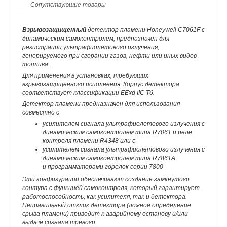
Сопутствующие товары
Взрывозащищенный
детектор пламени Honeywell С7061F с
динамическим самоконтролем, предназначен для
регистрации ультрафиолетового излучения,
генерируемого при сгорании газов, нефти или иных видов
топлива.
Для применения в установках, требующих
взрывозащищенного исполнения. Корпус детектора
соответствует классификации EExd IIC Тб.
Детектор пламени предназначен для использования
совместно с
усилителем сигнала ультрафиолетового излучения с
динамическим самоконтролем типа R7061 и реле
контроля пламени R4348 или с
усилителем сигнала ультрафиолетового излучения с
динамическим самоконтролем типа R7861A
и программаторами горелок серии 7800
Эти конфигурации обеспечивают создание замкнутого
контура с функцией самоконтроля, который гарантирует
работоспособность, как усилителя, так и детектора.
Неправильный отклик детектора (ложное определение
срыва пламени) приводит к аварийному останову и/или
выдаче сигнала тревоги.