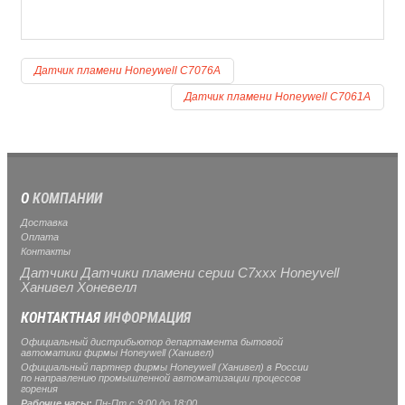
Датчик пламени Honeywell C7076A
Датчик пламени Honeywell C7061A
О
КОМПАНИИ
Доставка
Оплата
Контакты
Датчики Датчики пламени серии C7xxx Honeyvell
Ханивел Хоневелл
КОНТАКТНАЯ
ИНФОРМАЦИЯ
Официальный дистрибьютор департамента бытовой
автоматики фирмы Honeywell (Ханивел)
Официальный партнер фирмы Honeywell (Ханивел) в России
по направлению промышленной автоматизации процессов
горения
Рабочие часы:
Пн-Пт с 9:00 до 18:00