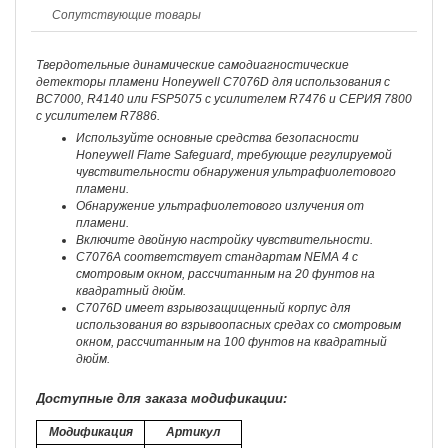
Сопутствующие товары
Твердотельные динамические самодиагностические
детекторы пламени Honeywell C7076D для использования с
BC7000, R4140 или FSP5075 с усилителем R7476 и СЕРИЯ 7800
с усилителем R7886.
Используйте основные средства безопасности
Honeywell Flame Safeguard, требующие регулируемой
чувствительности обнаружения ультрафиолетового
пламени.
Обнаружение ультрафиолетового излучения от
пламени.
Включите двойную настройку чувствительности.
C7076A соответствует стандартам NEMA 4 с
смотровым окном, рассчитанным на 20 фунтов на
квадратный дюйм.
C7076D имеет взрывозащищенный корпус для
использования во взрывоопасных средах со смотровым
окном, рассчитанным на 100 фунтов на квадратный
дюйм.
Доступные для заказа модификации:
Модификация
Артикул