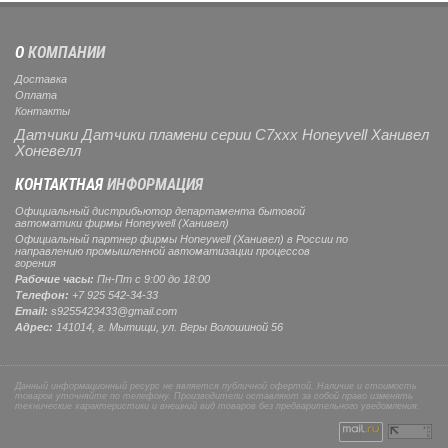
О
КОМПАНИИ
Доставка
Оплата
Контакты
Датчики Датчики пламени серии C7xxx Honeyvell Ханивел
Хоневелл
КОНТАКТНАЯ
ИНФОРМАЦИЯ
Официальный дистрибьютор департамента бытовой
автоматики фирмы Honeywell (Ханивел)
Официальный партнер фирмы Honeywell (Ханивел) в России по
направлению промышленной автоматизации процессов
горения
Рабочие часы:
Пн-Пт с 9:00 до 18:00
Телефон:
+7 925 542-34-33
Email:
s9255423433@gmail.com
Адрес:
141014, г.
Мытищи
, ул.
Веры Волошиной 56
Данный информационный ресурс не является публичной офертой. Наличие и стоимость
товаров уточняйте по телефону. Производители оставляют за собой право изменять
технические характеристики и внешний вид товаров без предварительного уведомления.