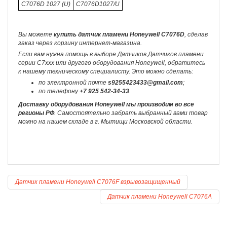
C7076D 1027 (U)
C7076D1027/U
Вы можете
купить датчик пламени Honeywell C7076D
, сделав
заказ через корзину интернет-магазина.
Если вам нужна помощь в выборе Датчиков Датчиков пламени
серии C7xxx или другого оборудования Honeywell, обратитесь
к нашему техническому специалисту. Это можно сделать:
по электронной почте
s9255423433@gmail.com
;
по телефону
+7 925 542-34-33
.
Доставку оборудования Honeywell мы производим во все
регионы РФ
. Самостоятельно забрать выбранный вами товар
можно на нашем складе в г. Мытищи Московской области.
Датчик пламени Honeywell C7076F взрывозащищенный
Датчик пламени Honeywell C7076A