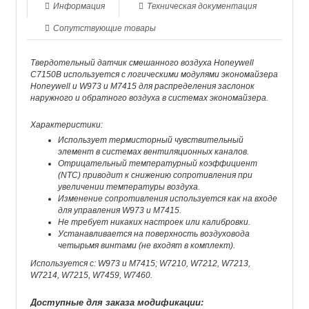
Информация
Техническая документация
Сопутствующие товары
Твердотельный датчик смешанного воздуха Honeywell
C7150B используется с логическими модулями экономайзера
Honeywell и W973 и M7415 для распределения заслонок
наружного и обратного воздуха в системах экономайзера.
Характеристики:
Использует термисторный чувствительный
элемент в системах вентиляционных каналов.
Отрицательный температурный коэффициент
(NTC) приводит к снижению сопротивления при
увеличении температуры воздуха.
Изменение сопротивления используется как на входе
для управления W973 и M7415.
Не требует никаких настроек или калибровки.
Устанавливается на поверхность воздуховода
четырьмя винтами (не входят в комплект).
Используется с: W973 и M7415; W7210, W7212, W7213,
W7214, W7215, W7459, W7460.
Доступные для заказа модификации: