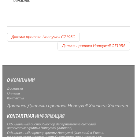
области.
Датчик протока Honeywell C7195C
Датчик протока Honeywell C7195A
О
КОМПАНИИ
Доставка
Оплата
Контакты
Датчики Датчики протока Honeyvell Ханивел Хоневелл
КОНТАКТНАЯ
ИНФОРМАЦИЯ
Официальный дистрибьютор департамента бытовой
автоматики фирмы Honeywell (Ханивел)
Официальный партнер фирмы Honeywell (Ханивел) в России
по направлению промышленной автоматизации процессов