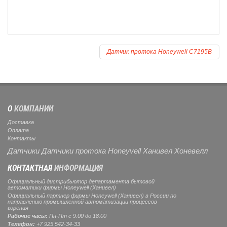
Датчик протока Honeywell C7195B
О
КОМПАНИИ
Доставка
Оплата
Контакты
Датчики Датчики протока Honeyvell Ханивел Хоневелл
КОНТАКТНАЯ
ИНФОРМАЦИЯ
Официальный дистрибьютор департамента бытовой
автоматики фирмы Honeywell (Ханивел)
Официальный партнер фирмы Honeywell (Ханивел) в России по
направлению промышленной автоматизации процессов
горения
Рабочие часы:
Пн-Пт с 9:00 до 18:00
Телефон:
+7 925 542-34-33