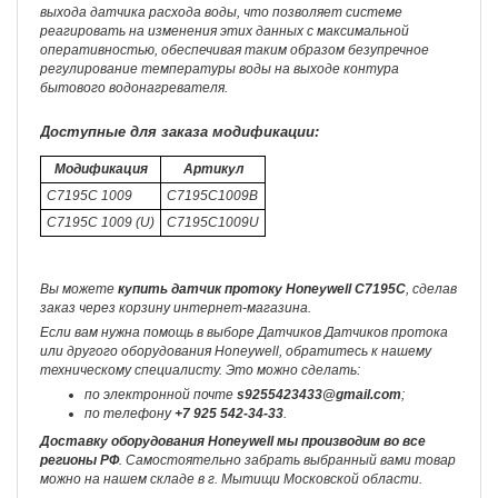
выхода датчика расхода воды, что позволяет системе
реагировать на изменения этих данных с максимальной
оперативностью, обеспечивая таким образом безупречное
регулирование температуры воды на выходе контура
бытового водонагревателя.
Доступные для заказа модификации:
Модификация
Артикул
C7195C 1009
C7195C1009B
C7195C 1009 (U)
C7195C1009U
Вы можете
купить датчик протоку Honeywell C7195C
, сделав
заказ через корзину интернет-магазина.
Если вам нужна помощь в выборе Датчиков Датчиков протока
или другого оборудования Honeywell, обратитесь к нашему
техническому специалисту. Это можно сделать:
по электронной почте
s9255423433@gmail.com
;
по телефону
+7 925 542-34-33
.
Доставку оборудования Honeywell мы производим во все
регионы РФ
. Самостоятельно забрать выбранный вами товар
можно на нашем складе в г. Мытищи Московской области.