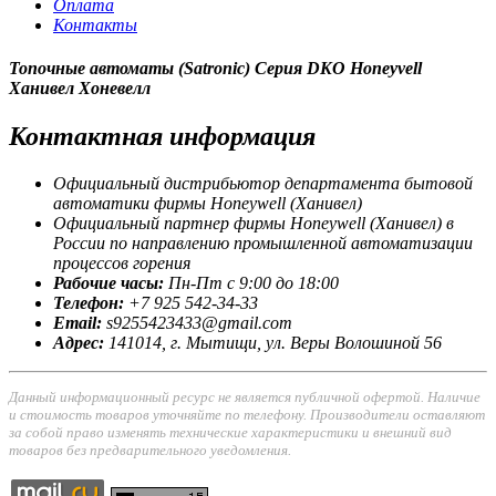
Оплата
Контакты
Топочные автоматы (Satronic) Серия DKO Honeyvell
Ханивел Хоневелл
Контактная
информация
Официальный дистрибьютор департамента бытовой
автоматики фирмы Honeywell (Ханивел)
Официальный партнер фирмы Honeywell (Ханивел) в
России по направлению промышленной автоматизации
процессов горения
Рабочие часы:
Пн-Пт с 9:00 до 18:00
Телефон:
+7 925 542-34-33
Email:
s9255423433@gmail.com
Адрес:
141014, г.
Мытищи
, ул.
Веры Волошиной 56
Данный информационный ресурс не является публичной офертой. Наличие
и стоимость товаров уточняйте по телефону. Производители оставляют
за собой право изменять технические характеристики и внешний вид
товаров без предварительного уведомления.