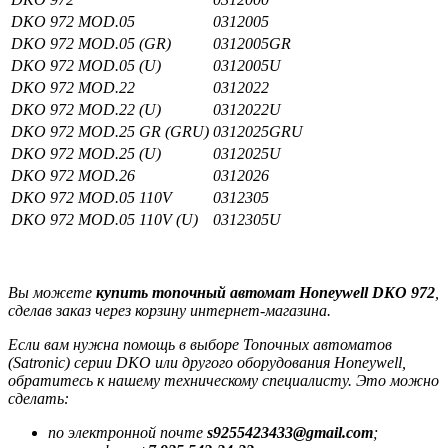
DKO 972 MOD.05
0312005
DKO 972 MOD.05 (GR)
0312005GR
DKO 972 MOD.05 (U)
0312005U
DKO 972 MOD.22
0312022
DKO 972 MOD.22 (U)
0312022U
DKO 972 MOD.25 GR (GRU)
0312025GRU
DKO 972 MOD.25 (U)
0312025U
DKO 972 MOD.26
0312026
DKO 972 MOD.05 110V
0312305
DKO 972 MOD.05 110V (U)
0312305U
Вы можете
купить топочный автомат Honeywell DKO 972
,
сделав заказ через корзину интернет-магазина.
Если вам нужна помощь в выборе Топочных автоматов
(Satronic) серии DKO или другого оборудования Honeywell,
обратитесь к нашему техническому специалисту. Это можно
сделать:
по электронной почте
s9255423433@gmail.com
;