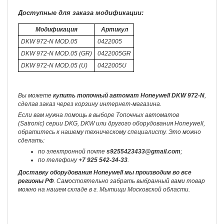
Доступные для заказа модификации:
Модификация
Артикул
DKW 972-N MOD.05
0422005
DKW 972-N MOD.05 (GR)
0422005GR
DKW 972-N MOD.05 (U)
0422005U
Вы можете
купить топочный автомат Honeywell DKW 972-N
,
сделав заказ через корзину интернет-магазина.
Если вам нужна помощь в выборе Топочных автоматов
(Satronic) серии DKG, DKW или другого оборудования Honeywell,
обратитесь к нашему техническому специалисту. Это можно
сделать:
по электронной почте
s9255423433@gmail.com
;
по телефону
+7 925 542-34-33
.
Доставку оборудования Honeywell мы производим во все
регионы РФ
. Самостоятельно забрать выбранный вами товар
можно на нашем складе в г. Мытищи Московской области.