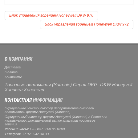
Блок управления горением Honeywell DKW 976
Блок управления горением Honeywell DKW 972
О
КОМПАНИИ
Доставка
Оплата
Контакты
Топочные автоматы (Satronic) Серия DKG, DKW Honeyvell
Ханивел Хоневелл
КОНТАКТНАЯ
ИНФОРМАЦИЯ
Официальный дистрибьютор департамента бытовой
автоматики фирмы Honeywell (Ханивел)
Официальный партнер фирмы Honeywell (Ханивел) в России по
направлению промышленной автоматизации процессов
горения
Рабочие часы:
Пн-Пт с 9:00 до 18:00
Телефон:
+7 925 542-34-33