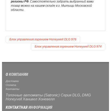
регионы РФ
. Самостоятельно забрать выбранный вами
товар можно на нашем складе в г. Мытищи Московской
области.
Блок управления горением Honeywell DLG 976
Блок управления горением Honeywell DLG 974
О
КОМПАНИИ
Доставка
Оплата
Контакты
Топочные автоматы (Satronic) Серия DLG, DMG
Honeyvell Ханивел Хоневелл
КОНТАКТНАЯ
ИНФОРМАЦИЯ