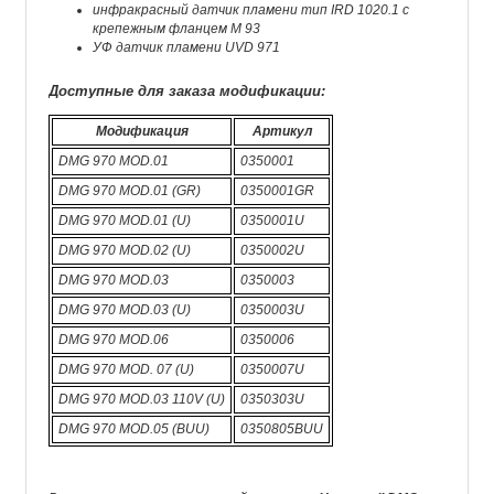
инфракрасный датчик пламени тип IRD 1020.1 с
крепежным фланцем М 93
УФ датчик пламени UVD 971
Доступные для заказа модификации:
Модификация
Артикул
DMG 970 MOD.01
0350001
DMG 970 MOD.01 (GR)
0350001GR
DMG 970 MOD.01 (U)
0350001U
DMG 970 MOD.02 (U)
0350002U
DMG 970 MOD.03
0350003
DMG 970 MOD.03 (U)
0350003U
DMG 970 MOD.06
0350006
DMG 970 MOD. 07 (U)
0350007U
DMG 970 MOD.03 110V (U)
0350303U
DMG 970 MOD.05 (BUU)
0350805BUU