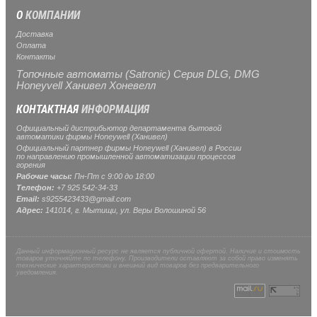
О
КОМПАНИИ
Доставка
Оплата
Контакты
Топочные автоматы (Satronic) Серия DLG, DMG
Honeyvell Ханивел Хоневелл
КОНТАКТНАЯ
ИНФОРМАЦИЯ
Официальный дистрибьютор департамента бытовой
автоматики фирмы Honeywell (Ханивел)
Официальный партнер фирмы Honeywell (Ханивел) в России
по направлению промышленной автоматизации процессов
горения
Рабочие часы:
Пн-Пт с 9:00 до 18:00
Телефон:
+7 925 542-34-33
Email:
s9255423433@gmail.com
Адрес:
141014, г.
Мытищи
, ул.
Веры Волошиной 56
Данный информационный ресурс не является публичной офертой. Наличие и стоимость
товаров уточняйте по телефону. Производители оставляют за собой право изменять
технические характеристики и внешний вид товаров без предварительного
уведомления.