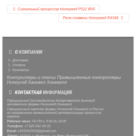
Сигнальный процессор Honeywell P522 IRIS
Реле пламени Honeywell R4348
О
КОМПАНИИ
Доставка
Оплата
Контакты
Контроллеры и платы Промышленные контроллеры
Honeyvell Ханивел Хоневелл
КОНТАКТНАЯ
ИНФОРМАЦИЯ
Официальный дистрибьютор департамента бытовой
автоматики фирмы Honeywell (Ханивел)
Официальный партнер фирмы Honeywell (Ханивел) в России
по направлению промышленной автоматизации процессов
горения
Рабочие часы:
Пн-Пт с 9:00 до 18:00
Телефон:
+7 925 542-34-33
Email:
s9255423433@gmail.com
Адрес:
141014, г.
Мытищи
, ул.
Веры Волошиной 56