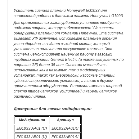
Усилитель сигнала пламени Honeywell EG1033 для
совместной работы с датчиком пламени Honeywell LG1093.
Для промышленных газотурбинных установок требуется
надежная защита, которую обеспечивает УФ система
обнаружения пламени от компании Honeywell. Эта система
выявляет УФ излучение, испускаемое пламенем горения
углеводородов, и выдает выходной сигнал, который
указывает на наличие или отсутствие пламени. Эта
система демонстрирует надежную работу в газовых
турбинах компании General Electric (а также выпущенных по
лицензии GE) более 35 лет. Система может быть
использована как в наземных, так и в оффшорных
установках, таких как энергоблоки, насосные станции,
судовые энергетические установки, а также в другом
промышленном оборудовании. В наличии имеется широкий
спектр типов датчиков, усилителей и кабели датчиков
различной длины.
Доступные для заказа модификации:
Модификация
Артикул
EG1033 AA01 (U)
EG1033AA01/U
EG1033 AB01 (U)
EG1033AB01/U