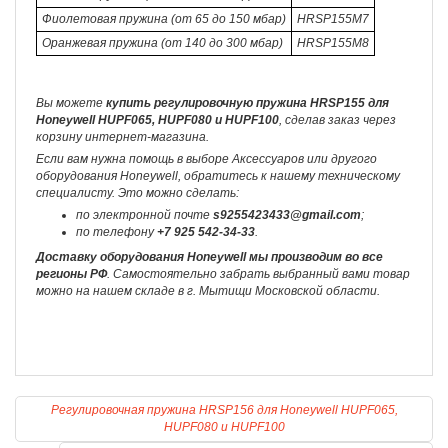
Фиолетовая пружина (от 65 до 150 мбар)
HRSP155M7
Оранжевая пружина (от 140 до 300 мбар)
HRSP155M8
Вы можете
купить регулировочную пружина HRSP155 для
Honeywell HUPF065, HUPF080 и HUPF100
, сделав заказ через
корзину интернет-магазина.
Если вам нужна помощь в выборе Аксессуаров или другого
оборудования Honeywell, обратитесь к нашему техническому
специалисту. Это можно сделать:
по электронной почте
s9255423433@gmail.com
;
по телефону
+7 925 542-34-33
.
Доставку оборудования Honeywell мы производим во все
регионы РФ
. Самостоятельно забрать выбранный вами товар
можно на нашем складе в г. Мытищи Московской области.
Регулировочная пружина HRSP156 для Honeywell HUPF065,
HUPF080 и HUPF100