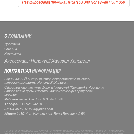
Регулировочная пружина HRSP153 для Honeywell HUPF050
О
КОМПАНИИ
Доставка
Оплата
Контакты
Аксессуары Honeyvell Ханивел Хоневелл
КОНТАКТНАЯ
ИНФОРМАЦИЯ
Официальный дистрибьютор департамента бытовой
автоматики фирмы Honeywell (Ханивел)
Официальный партнер фирмы Honeywell (Ханивел) в России по
направлению промышленной автоматизации процессов
горения
Рабочие часы:
Пн-Пт с 9:00 до 18:00
Телефон:
+7 925 542-34-33
Email:
s9255423433@gmail.com
Адрес:
141014, г.
Мытищи
, ул.
Веры Волошиной 56
Данный информационный ресурс не является публичной офертой. Наличие и стоимость