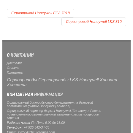
Сервопривод Honeywell ECA 7018
Сервопривод Honeywell LKS 310
О
КОМПАНИИ
Доставка
Оплата
Контакты
Сервоприводы Сервоприводы LKS Honeyvell Ханивел
Хоневелл
КОНТАКТНАЯ
ИНФОРМАЦИЯ
Официальный дистрибьютор департамента бытовой
автоматики фирмы Honeywell (Ханивел)
Официальный партнер фирмы Honeywell (Ханивел) в России
по направлению промышленной автоматизации процессов
горения
Рабочие часы:
Пн-Пт с 9:00 до 18:00
Телефон:
+7 925 542-34-33
Email:
s9255423433@gmail.com