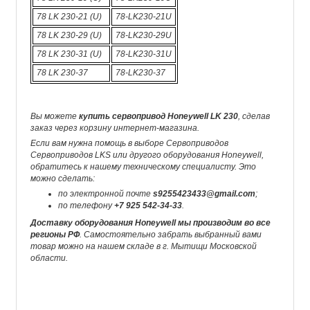
78 LK 230-21 (U)
78-LK230-21U
78 LK 230-29 (U)
78-LK230-29U
78 LK 230-31 (U)
78-LK230-31U
78 LK 230-37
78-LK230-37
Вы можете
купить сервопривод Honeywell LK 230
, сделав
заказ через корзину интернет-магазина.
Если вам нужна помощь в выборе Сервоприводов
Сервоприводов LKS или другого оборудования Honeywell,
обратитесь к нашему техническому специалисту. Это
можно сделать:
по электронной почте
s9255423433@gmail.com
;
по телефону
+7 925 542-34-33
.
Доставку оборудования Honeywell мы производим во все
регионы РФ
. Самостоятельно забрать выбранный вами
товар можно на нашем складе в г. Мытищи Московской
области.