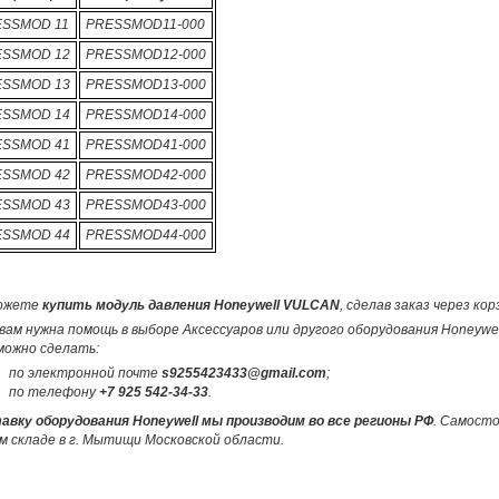
SSMOD 11
PRESSMOD11-000
SSMOD 12
PRESSMOD12-000
SSMOD 13
PRESSMOD13-000
SSMOD 14
PRESSMOD14-000
SSMOD 41
PRESSMOD41-000
SSMOD 42
PRESSMOD42-000
SSMOD 43
PRESSMOD43-000
SSMOD 44
PRESSMOD44-000
ожете
купить модуль давления Honeywell VULCAN
, сделав заказ через ко
вам нужна помощь в выборе Аксессуаров или другого оборудования Honeywe
можно сделать:
по электронной почте
s9255423433@gmail.com
;
по телефону
+7 925 542-34-33
.
авку оборудования Honeywell мы производим во все регионы РФ
. Самост
м складе в г. Мытищи Московской области.