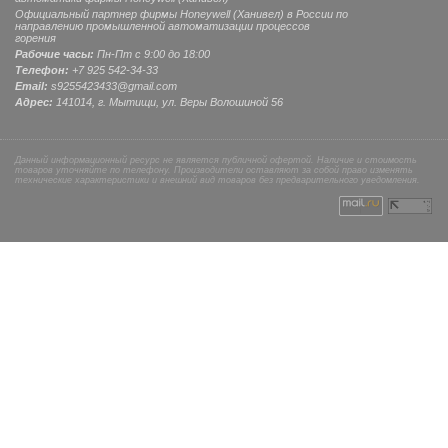
Официальный партнер фирмы Honeywell (Ханивел) в России по
направлению промышленной автоматизации процессов
горения
Рабочие часы:
Пн-Пт с 9:00 до 18:00
Телефон:
+7 925 542-34-33
Email:
s9255423433@gmail.com
Адрес:
141014, г.
Мытищи
, ул.
Веры Волошиной 56
Данный информационный ресурс не является публичной офертой. Наличие и стоимость
товаров уточняйте по телефону. Производители оставляют за собой право изменять
технические характеристики и внешний вид товаров без предварительного уведомления.