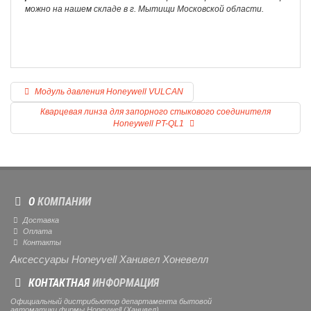
можно на нашем складе в г. Мытищи Московской области.
Модуль давления Honeywell VULCAN
Кварцевая линза для запорного стыкового соединителя
Honeywell PT-QL1
О
КОМПАНИИ
Доставка
Оплата
Контакты
Аксессуары Honeyvell Ханивел Хоневелл
КОНТАКТНАЯ
ИНФОРМАЦИЯ
Официальный дистрибьютор департамента бытовой
автоматики фирмы Honeywell (Ханивел)