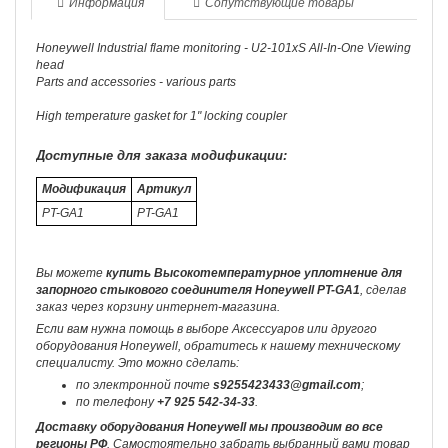
Информация
Сопутствующие товары
Honeywell Industrial flame monitoring - U2-101xS All-In-One Viewing
head
Parts and accessories - various parts
High temperature gasket for 1" locking coupler
Доступные для заказа модификации:
Модификация
Артикул
PT-GA1
PT-GA1
Вы можете
купить Высокотемпературное уплотнение для
запорного стыкового соединителя Honeywell PT-GA1
, сделав
заказ через корзину интернет-магазина.
Если вам нужна помощь в выборе Аксессуаров или другого
оборудования Honeywell, обратитесь к нашему техническому
специалисту. Это можно сделать:
по электронной почте
s9255423433@gmail.com
;
по телефону
+7 925 542-34-33
.
Доставку оборудования Honeywell мы производим во все
регионы РФ
. Самостоятельно забрать выбранный вами товар