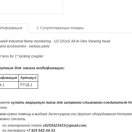
Информация
Сопутствующие товары
well Industrial flame monitoring - U2-101xS All-In-One Viewing head
and accessories - various parts
 lens for 1" locking coupler
упные для заказа модификации:
ификация
Артикул
QL1
PT-QL1
ожете
купить кварцевую линза для запорного стыкового соединителя Ho
ина.
вам нужна помощь в выборе Аксессуаров или другого оборудования Honeywe
можно сделать:
по электронной почте
s9255423433@gmail.com
;
по телефону
+7 925 542-34-33
.