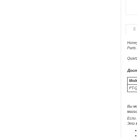
Honey
Parts 
Quartz
Дост
Мод
PT-
Вы м
магаз
Если 
Это 