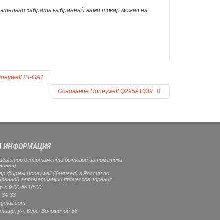
оятельно забрать выбранный вами товар можно на
neywell PT-GA1
Основание Honeywell Q295A1039
Я
ИНФОРМАЦИЯ
ибьютор департамента бытовой автоматики
нивел)
 фирмы Honeywell (Ханивел) в России по
ленной автоматизации процессов горения
 с 9:00 до 18:00
-34-33
gmail.com
тищи
, ул.
Веры Волошиной 56