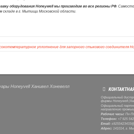
авку оборудования Honeywell мы производим во все регионы РФ
. Самост
м складе в г. Мытищи Московской области.
окотемпературное уплотнение для запорного стыкового соединителя Ho
уары Honeyvell Ханивел Хоневелл
КОНТАКТНА
Официальный дистр
фирмы Honeywell (Ха
Официальный партнер
направлению промыш
Рабочие часы:
Пн-Пт
Телефон:
+7 925 542
Email:
s9255423433@
Адрес:
141014, г.
Мы