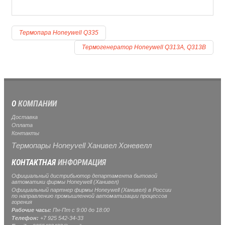
Термопара Honeywell Q335
Термогенератор Honeywell Q313A, Q313B
О
КОМПАНИИ
Доставка
Оплата
Контакты
Термопары Honeyvell Ханивел Хоневелл
КОНТАКТНАЯ
ИНФОРМАЦИЯ
Официальный дистрибьютор департамента бытовой
автоматики фирмы Honeywell (Ханивел)
Официальный партнер фирмы Honeywell (Ханивел) в России
по направлению промышленной автоматизации процессов
горения
Рабочие часы:
Пн-Пт с 9:00 до 18:00
Телефон:
+7 925 542-34-33