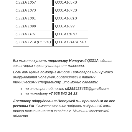
Q331A 1057
Q331A1057B
Q331A 1073
Q331A1073B
Q331A 1081
Q331A1081B
Q331A 1099
Q331A1099
Q331A 1107
Q331A1107B
Q331A 1214 (UCS01)
Q331A1214UCS01
Вы можете
купить термопару Honeywell Q331A
, сделав
заказ через корзину интернет-магазина.
Если вам нужна помощь в выборе Термопаров или другого
оборудования Honeywell, обратитесь к нашему
техническому специалисту. Это можно сделать:
по электронной почте
s9255423433@gmail.com
;
по телефону
+7 925 542-34-33
.
Доставку оборудования Honeywell мы производим во все
регионы РФ
. Самостоятельно забрать выбранный вами
товар можно на нашем складе в г. Мытищи Московской
области.