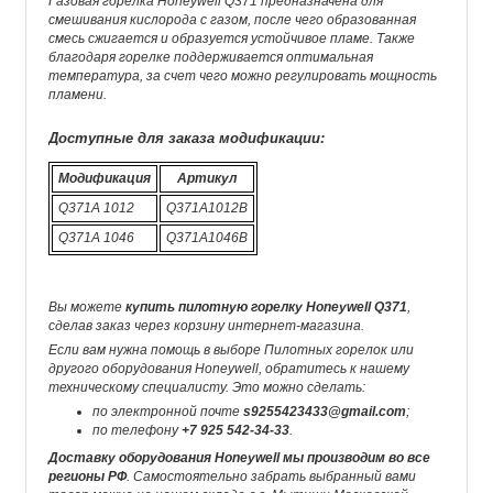
Газовая горелка Honeywell Q371 предназначена для
смешивания кислорода с газом, после чего образованная
смесь сжигается и образуется устойчивое пламе. Также
благодаря горелке поддерживается оптимальная
температура, за счет чего можно регулировать мощность
пламени.
Доступные для заказа модификации:
Модификация
Артикул
Q371A 1012
Q371A1012B
Q371A 1046
Q371A1046B
Вы можете
купить пилотную горелку Honeywell Q371
,
сделав заказ через корзину интернет-магазина.
Если вам нужна помощь в выборе Пилотных горелок или
другого оборудования Honeywell, обратитесь к нашему
техническому специалисту. Это можно сделать:
по электронной почте
s9255423433@gmail.com
;
по телефону
+7 925 542-34-33
.
Доставку оборудования Honeywell мы производим во все
регионы РФ
. Самостоятельно забрать выбранный вами