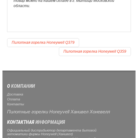
товар можно на нашем складе в г. Мытищи Московской
области.
Пилотная горелка Honeywell Q379
Пилотная горелка Honeywell Q359
О
КОМПАНИИ
Доставка
Оплата
Контакты
Пилотные горелки Honeyvell Ханивел Хоневелл
КОНТАКТНАЯ
ИНФОРМАЦИЯ
Официальный дистрибьютор департамента бытовой
автоматики фирмы Honeywell (Ханивел)