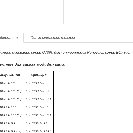
формация
Сопутствующие товары
ажное основание серии Q7800 для контроллеров Honeywell серии EC7800.
упные для заказа модификации:
дификация
Артикул
00A 1005
Q7800A1005
00A 1005 (C)
Q7800A1005/C
00A 1005 (U)
Q7800A1005/U
00B 1003
Q7800B1003
00B 1003 (U)
Q7800B1003/U
00B 1011
Q7800B1011
00B 1011 (U)
Q7800B1011/U