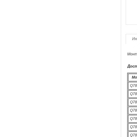
Ин
Монт
Дост
Мо
Q78
Q78
Q78
Q78
Q78
Q78
Q78