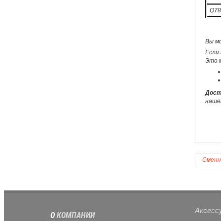
Q78
Вы м
Если 
Это 
Дост
наше
Сменн
Аксесс
О
КОМПАНИИ