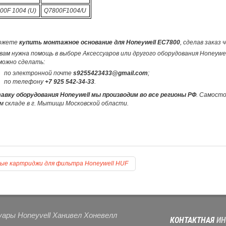
00F 1004 (U)
Q7800F1004/U
ожете
купить монтажное основание для Honeywell EC7800
, сделав заказ
вам нужна помощь в выборе Аксессуаров или другого оборудования Honeywe
можно сделать:
по электронной почте
s9255423433@gmail.com
;
по телефону
+7 925 542-34-33
.
авку оборудования Honeywell мы производим во все регионы РФ
. Самост
м складе в г. Мытищи Московской области.
ые картриджи для фильтра Honeywell HUF
уары Honeyvell Ханивел Хоневелл
КОНТАКТНАЯ
ИН