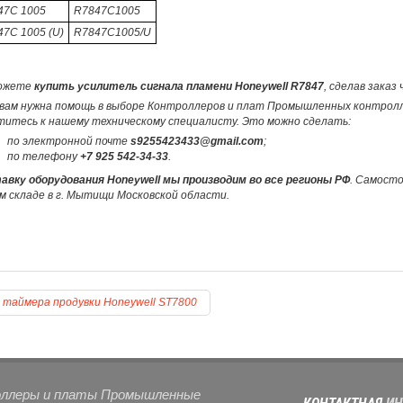
47C 1005
R7847C1005
7C 1005 (U)
R7847C1005/U
ожете
купить усилитель сигнала пламени Honeywell R7847
, сделав заказ
 вам нужна помощь в выборе Контроллеров и плат Промышленных контролле
титесь к нашему техническому специалисту. Это можно сделать:
по электронной почте
s9255423433@gmail.com
;
по телефону
+7 925 542-34-33
.
авку оборудования Honeywell мы производим во все регионы РФ
. Самост
м складе в г. Мытищи Московской области.
 таймера продувки Honeywell ST7800
ллеры и платы Промышленные