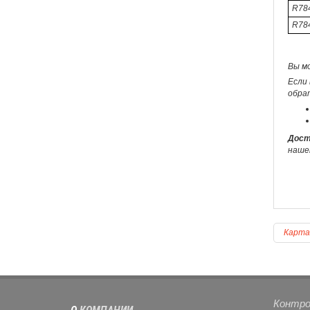
R78
R784
Вы м
Если
обра
Дост
наше
Карта
Контро