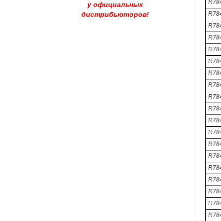
R78
у официальных
дистрибьюторов!
R784
R78
R784
R78
R784
R78
R784
R78
R784
R784
R78
R784
R78
R784
R784
R78
R784
R784