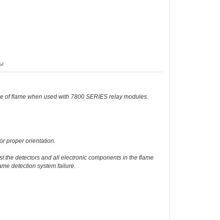
ы
sence of flame when used with 7800 SERIES relay modules.
r proper orientation.
st the detectors and all electronic components in the flame
me detection system failure.