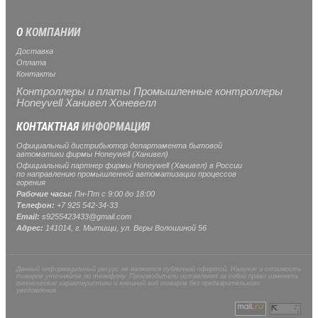
О
КОМПАНИИ
Доставка
Оплата
Контакты
Контроллеры и платы Промышленные контроллеры
Honeyvell Ханивел Хоневелл
КОНТАКТНАЯ
ИНФОРМАЦИЯ
Официальный дистрибьютор департамента бытовой
автоматики фирмы Honeywell (Ханивел)
Официальный партнер фирмы Honeywell (Ханивел) в России
по направлению промышленной автоматизации процессов
горения
Рабочие часы:
Пн-Пт с 9:00 до 18:00
Телефон:
+7 925 542-34-33
Email:
s9255423433@gmail.com
Адрес:
141014, г.
Мытищи
, ул.
Веры Волошиной 56
Данный информационный ресурс не является публичной офертой. Наличие и стоимость
товаров уточняйте по телефону. Производители оставляют за собой право изменять
технические характеристики и внешний вид товаров без предварительного
уведомления.