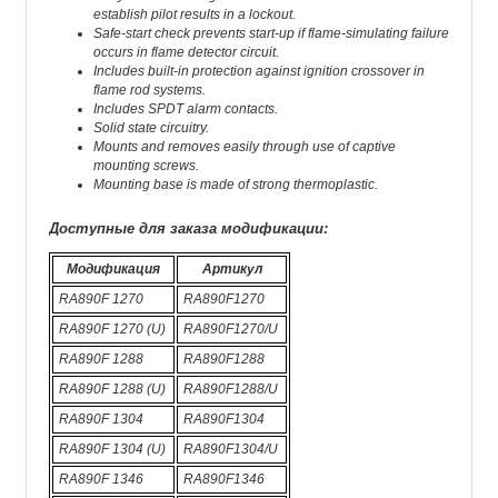
establish pilot results in a lockout.
Safe-start check prevents start-up if flame-simulating failure
occurs in flame detector circuit.
Includes built-in protection against ignition crossover in
flame rod systems.
Includes SPDT alarm contacts.
Solid state circuitry.
Mounts and removes easily through use of captive
mounting screws.
Mounting base is made of strong thermoplastic.
Доступные для заказа модификации:
Модификация
Артикул
RA890F 1270
RA890F1270
RA890F 1270 (U)
RA890F1270/U
RA890F 1288
RA890F1288
RA890F 1288 (U)
RA890F1288/U
RA890F 1304
RA890F1304
RA890F 1304 (U)
RA890F1304/U
RA890F 1346
RA890F1346