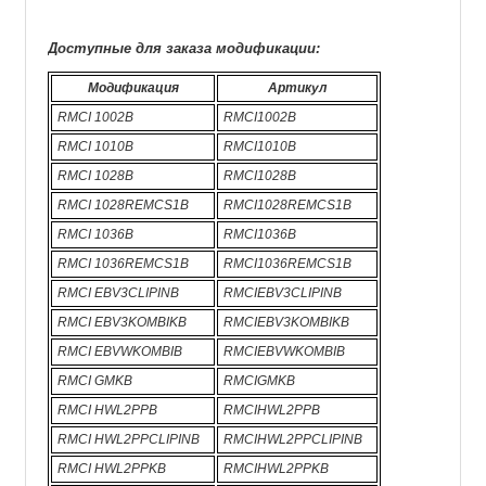
Доступные для заказа модификации:
Модификация
Артикул
RMCI 1002B
RMCI1002B
RMCI 1010B
RMCI1010B
RMCI 1028B
RMCI1028B
RMCI 1028REMCS1B
RMCI1028REMCS1B
RMCI 1036B
RMCI1036B
RMCI 1036REMCS1B
RMCI1036REMCS1B
RMCI EBV3CLIPINB
RMCIEBV3CLIPINB
RMCI EBV3KOMBIKB
RMCIEBV3KOMBIKB
RMCI EBVWKOMBIB
RMCIEBVWKOMBIB
RMCI GMKB
RMCIGMKB
RMCI HWL2PPB
RMCIHWL2PPB
RMCI HWL2PPCLIPINB
RMCIHWL2PPCLIPINB
RMCI HWL2PPKB
RMCIHWL2PPKB