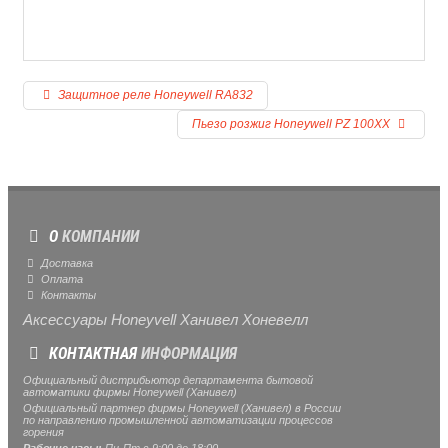
Защитное реле Honeywell RA832
Пьезо розжиг Honeywell PZ 100XX
О
КОМПАНИИ
Доставка
Оплата
Контакты
Аксессуары Honeyvell Ханивел Хоневелл
КОНТАКТНАЯ
ИНФОРМАЦИЯ
Официальный дистрибьютор департамента бытовой
автоматики фирмы Honeywell (Ханивел)
Официальный партнер фирмы Honeywell (Ханивел) в России
по направлению промышленной автоматизации процессов
горения
Рабочие часы:
Пн-Пт с 9:00 до 18:00