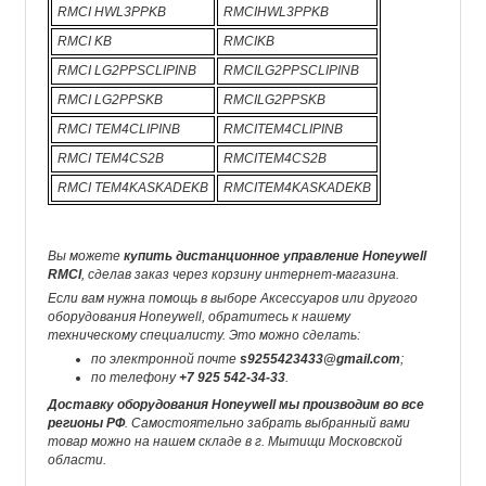
RMCI HWL3PPKB
RMCIHWL3PPKB
RMCI KB
RMCIKB
RMCI LG2PPSCLIPINB
RMCILG2PPSCLIPINB
RMCI LG2PPSKB
RMCILG2PPSKB
RMCI TEM4CLIPINB
RMCITEM4CLIPINB
RMCI TEM4CS2B
RMCITEM4CS2B
RMCI TEM4KASKADEKB
RMCITEM4KASKADEKB
Вы можете
купить дистанционное управление Honeywell
RMCI
, сделав заказ через корзину интернет-магазина.
Если вам нужна помощь в выборе Аксессуаров или другого
оборудования Honeywell, обратитесь к нашему
техническому специалисту. Это можно сделать:
по электронной почте
s9255423433@gmail.com
;
по телефону
+7 925 542-34-33
.
Доставку оборудования Honeywell мы производим во все
регионы РФ
. Самостоятельно забрать выбранный вами
товар можно на нашем складе в г. Мытищи Московской
области.