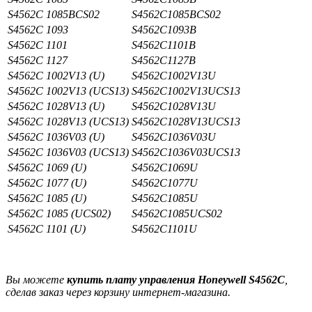
S4562C 1085BCS02
S4562C1085BCS02
S4562C 1093
S4562C1093B
S4562C 1101
S4562C1101B
S4562C 1127
S4562C1127B
S4562C 1002V13 (U)
S4562C1002V13U
S4562C 1002V13 (UCS13)
S4562C1002V13UCS13
S4562C 1028V13 (U)
S4562C1028V13U
S4562C 1028V13 (UCS13)
S4562C1028V13UCS13
S4562C 1036V03 (U)
S4562C1036V03U
S4562C 1036V03 (UCS13)
S4562C1036V03UCS13
S4562C 1069 (U)
S4562C1069U
S4562C 1077 (U)
S4562C1077U
S4562C 1085 (U)
S4562C1085U
S4562C 1085 (UCS02)
S4562C1085UCS02
S4562C 1101 (U)
S4562C1101U
Вы можете
купить плату управления Honeywell S4562C
,
сделав заказ через корзину интернет-магазина.