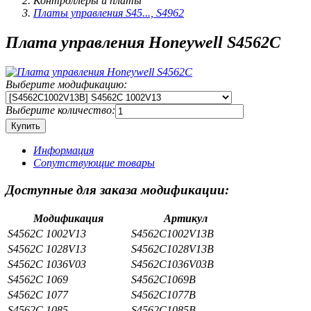
Контроллеры и платы
Платы управления S45..., S4962
Плата управления Honeywell S4562C
Выберите модификацию:
Выберите количество:
Информация
Сопутствующие товары
Доступные для заказа модификации:
Модификация
Артикул
S4562C 1002V13
S4562C1002V13B
S4562C 1028V13
S4562C1028V13B
S4562C 1036V03
S4562C1036V03B
S4562C 1069
S4562C1069B
S4562C 1077
S4562C1077B
S4562C 1085
S4562C1085B