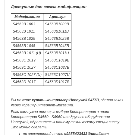
Доступные для заказа модификации:
Модификация
Артикул
S4563B 1003
S4563B1003B
S4563B 1011
S4563B1011B
S4563B 1029
S4563B1029B
S4563B 1045
S4563B1045B
S4563B 1011 (U)
S4563B1011U
S4563C 1019
S4563C1019B
S4563C 1027
S4563C1027B
S4563C 1027 (U)
S4563C1027U
S4563D 1017
S4563D1017B
Вы можете
купить контроллер Honeywell S4563
, сделав заказ
через корзину интернет-магазина.
Если вам нужна помощь в выборе Контроллеров и плат
Контроллеров S4560 - S4960 или другого оборудования
Honeywell, обратитесь к нашему техническому специалисту.
Это можно сделать:
по электронной почте
s9255423433@gmail.com
;