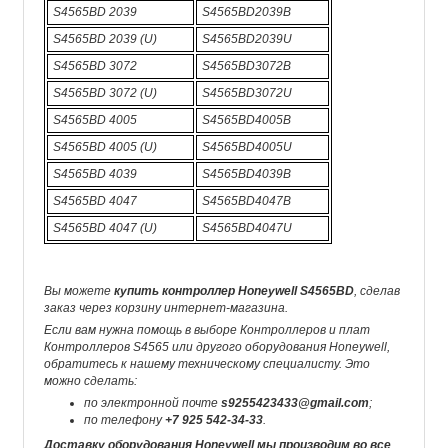
S4565BD 2039
S4565BD2039B
S4565BD 2039 (U)
S4565BD2039U
S4565BD 3072
S4565BD3072B
S4565BD 3072 (U)
S4565BD3072U
S4565BD 4005
S4565BD4005B
S4565BD 4005 (U)
S4565BD4005U
S4565BD 4039
S4565BD4039B
S4565BD 4047
S4565BD4047B
S4565BD 4047 (U)
S4565BD4047U
Вы можете
купить контроллер Honeywell S4565BD
, сделав
заказ через корзину интернет-магазина.
Если вам нужна помощь в выборе Контроллеров и плат
Контроллеров S4565 или другого оборудования Honeywell,
обратитесь к нашему техническому специалисту. Это
можно сделать:
по электронной почте
s9255423433@gmail.com
;
по телефону
+7 925 542-34-33
.
Доставку оборудования Honeywell мы производим во все