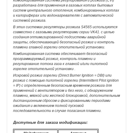
Комбинированная система регулирования и розжига (CVI)
разработана для применения в газовых котлах бытовых
систем центрального отопления, комбинированных котлах
и калориферах или водонагревателях с автоматической
системой розжига.
В этих системах регуляторы розжига S4565 используются
совместно с газовыми регуляторами серии VK41. с целью
создания оптимизированной подсистемы аварийной
защиты, обеспечивающей безопасный розжиг и контроль
пламени главной горелки отопительной установки.
Комбинированная система обеспечивает безопасный
программируемый розжиг, контроль пламени и
регулирование потока газа к главной и/или пилотной
горелке отопительной установки .
Искровой розжиг горелки (Direct Burner Ignition = DBI) или
розжиг с помощью пилотной горелки (Intermittent Pilot ignition
= IP) с определенным безопасным временем розжига для
применений с вентилятором и без него, с обнаружением
пламени, мягкой или жесткой блокировкой, дополнительным
дистанционным сбросом и фиксированными периодами
ожидания и включением полной пусковой
последовательности в случае погасания пламени.
Доступные для заказа модификации: