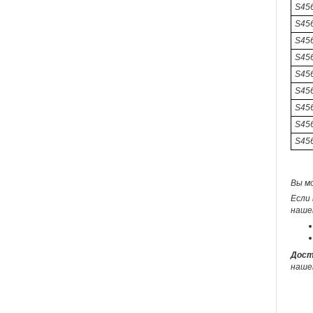
S456
S45
S456
S45
S456
S45
S456
S45
S45
Вы м
Если 
наше
Дост
наше