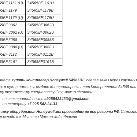
5BF 1161 (U)
S4565BF1161U
65BF 1179
S4565BF1179B
5BF 1179 (U)
S4565BF1179U
65BF 3062
S4565BF3062B
5BF 3062 (U)
S4565BF3062U
65BF 3088
S4565BF3088B
5BF 3088 (U)
S4565BF3088U
65BF 3112
S4565BF3112B
65BF 3161
S4565BF3161B
ожете
купить контроллер Honeywell S4565BF
, сделав заказ через корзин
вам нужна помощь в выборе Контроллеров и плат Контроллеров S4565 или 
му техническому специалисту. Это можно сделать:
по электронной почте
s9255423433@gmail.com
;
по телефону
+7 925 542-34-33
.
авку оборудования Honeywell мы производим во все регионы РФ
. Самост
м складе в г. Мытищи Московской области.