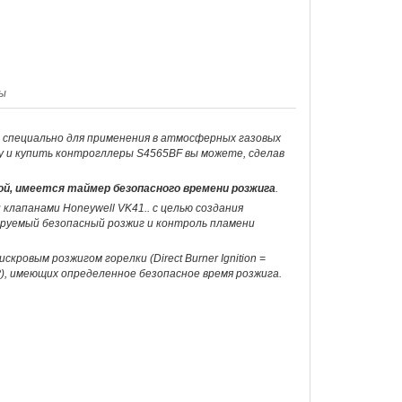
ы
ы специально для применения в атмосферных газовых
цену и купить контрогллеры S4565BF вы можете, сделав
й, имеется таймер безопасного времени розжига
.
клапанами Honeywell VK41.. с целью создания
уемый безопасный розжиг и контроль пламени
овым розжигом горелки (Direct Burner Ignition =
= IP), имеющих определенное безопасное время розжига.