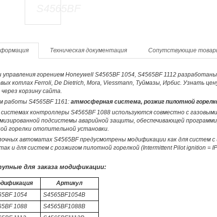
формация
Техническая документация
Сопутствующие товар
 управления горением Honeywell S4565BF 1054, S4565BF 1112 разработан
ых котлах Ferroli, De Dietrich, Mora, Viessmann, Туймазы, Ирбис. Узнать 
 через корзину сайта.
м работы S4565BF 1161:
атмосферная система, розжиг пилотной горелко
 системах контроллеры S4565BF 1088 используются совместно с газовыми 
мизированной подсистемы аварийной защиты, обеспечивающей программир
ной горелки отопительной установки.
очных автоматах S4565BF предусмотрены модификации как для систем с искр
 так и для систем с розжигом пилотной горелкой (Intermittent Pilot ignition 
упные для заказа модификации:
дификация
Артикул
65BF 1054
S4565BF1054B
65BF 1088
S4565BF1088B