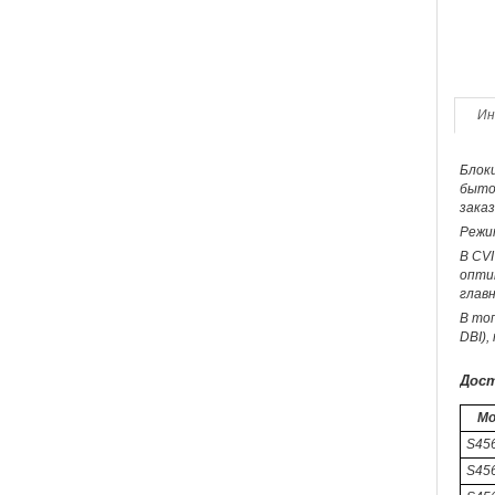
Ин
Блоки
бытов
заказ
Режи
В CVI
опти
глав
В топ
DBI),
Дост
Мо
S45
S45