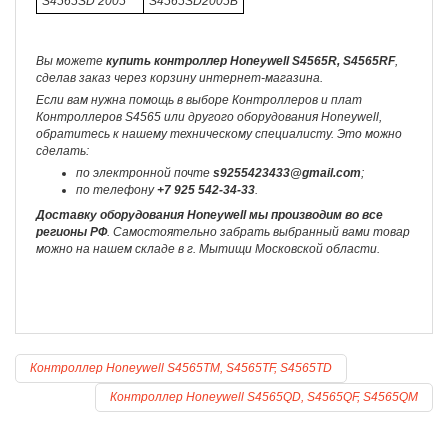
S4565SD 2005
S4565SD2005B
Вы можете
купить контроллер Honeywell S4565R, S4565RF
,
сделав заказ через корзину интернет-магазина.
Если вам нужна помощь в выборе Контроллеров и плат
Контроллеров S4565 или другого оборудования Honeywell,
обратитесь к нашему техническому специалисту. Это можно
сделать:
по электронной почте
s9255423433@gmail.com
;
по телефону
+7 925 542-34-33
.
Доставку оборудования Honeywell мы производим во все
регионы РФ
. Самостоятельно забрать выбранный вами товар
можно на нашем складе в г. Мытищи Московской области.
Контроллер Honeywell S4565TM, S4565TF, S4565TD
Контроллер Honeywell S4565QD, S4565QF, S4565QM