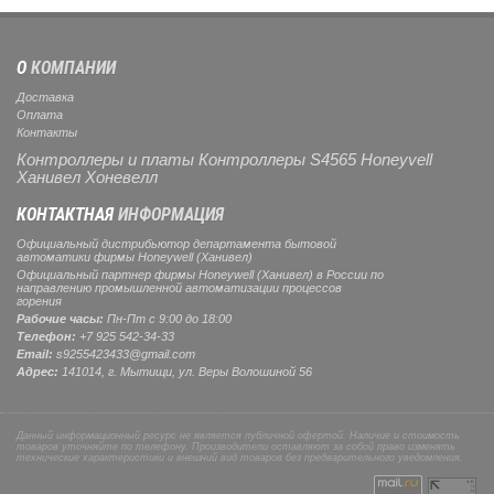
О
КОМПАНИИ
Доставка
Оплата
Контакты
Контроллеры и платы Контроллеры S4565 Honeyvell
Ханивел Хоневелл
КОНТАКТНАЯ
ИНФОРМАЦИЯ
Официальный дистрибьютор департамента бытовой
автоматики фирмы Honeywell (Ханивел)
Официальный партнер фирмы Honeywell (Ханивел) в России по
направлению промышленной автоматизации процессов
горения
Рабочие часы:
Пн-Пт с 9:00 до 18:00
Телефон:
+7 925 542-34-33
Email:
s9255423433@gmail.com
Адрес:
141014, г.
Мытищи
, ул.
Веры Волошиной 56
Данный информационный ресурс не является публичной офертой. Наличие и стоимость
товаров уточняйте по телефону. Производители оставляют за собой право изменять
технические характеристики и внешний вид товаров без предварительного уведомления.