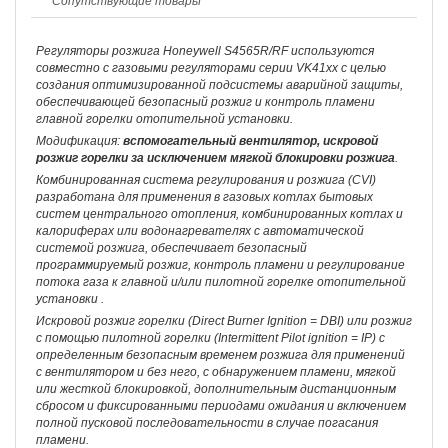
Сопутствующие товары
Регуляторы розжига Honeywell S4565R/RF используются
совместно с газовыми регуляторами серии VK41xx с целью
создания оптимизированной подсистемы аварийной защиты,
обеспечивающей безопасный розжиг и контроль пламени
главной горелки отопительной установки.
Модификация:
вспомогательный вентилятор, искровой
розжиг горелки за исключением мягкой блокировки розжига
.
Комбинированная система регулирования и розжига (CVI)
разработана для применения в газовых котлах бытовых
систем центрального отопления, комбинированных котлах и
калориферах или водонагревателях с автоматической
системой розжига, обеспечивает безопасный
программируемый розжиг, контроль пламени и регулирование
потока газа к главной и/или пилотной горелке отопительной
установки .
Искровой розжиг горелки (Direct Burner Ignition = DBI) или розжиг
с помощью пилотной горелки (Intermittent Pilot ignition = IP) с
определенным безопасным временем розжига для применений
с вентилятором и без него, с обнаружением пламени, мягкой
или жесткой блокировкой, дополнительным дистанционным
сбросом и фиксированными периодами ожидания и включением
полной пусковой последовательности в случае погасания
пламени.