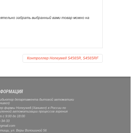
оятельно забрать выбранный вами товар можно на
Контроллер Honeywell S4565R, S4565RF
ФОРМАЦИЯ
ибьютор департамента бытовой автоматики
нивел)
 фирмы Honeywell (Ханивел) в России по
ленной автоматизации процессов горения
 с 9:00 до 18:00
-34-33
gmail.com
тищи
, ул.
Веры Волошиной 56