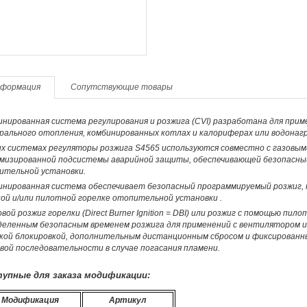
формация
Сопутствующие товары
нированная система регулирования и розжига (CVI) разработана для прим
рального отопления, комбинированных котлах и калориферах или водонаг
х системах регуляторы розжига S4565 используются совместно с газовыми
мизированной подсистемы аварийной защиты, обеспечивающей безопасный 
ительной установки.
инированная система обеспечивает безопасный программируемый розжиг, к
ой и/или пилотной горелке отопительной установки .
вой розжиг горелки (Direct Burner Ignition = DBI) или розжиг с помощью пилотной 
еленным безопасным временем розжига для применений с вентилятором и б
кой блокировкой, дополнительным дистанционным сбросом и фиксированны
вой последовательности в случае погасания пламени.
упные для заказа модификации:
Модификация
Артикул