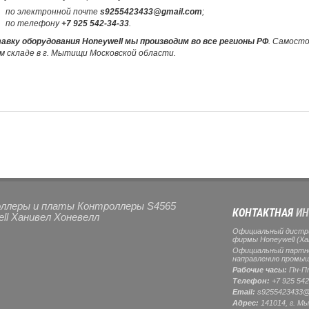
по электронной почте
s9255423433@gmail.com
;
по телефону
+7 925 542-34-33
.
авку оборудования Honeywell мы производим во все регионы РФ
. Самост
м складе в г. Мытищи Московской области.
ллеры и платы Контроллеры S4565
КОНТАКТНАЯ
ИН
ll Ханивел Хоневелл
Официальный дистр
фирмы Honeywell (Ха
Официальный партнер
направлению промыш
Рабочие часы:
Пн-Пт
Телефон:
+7 925 542
Email:
s9255423433@
Адрес:
141014, г.
Мы