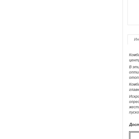
Ин
Комби
цент
В эти
опти
отоп
Комб
главн
Искро
опред
жест
пуско
Дост