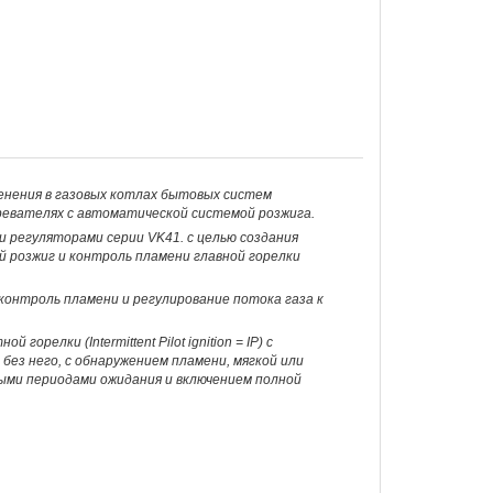
енения в газовых котлах бытовых систем
ревателях с автоматической системой розжига.
 регуляторами серии VK41. с целью создания
розжиг и контроль пламени главной горелки
онтроль пламени и регулирование потока газа к
горелки (Intermittent Pilot ignition = IP) с
ез него, с обнаружением пламени, мягкой или
ми периодами ожидания и включением полной