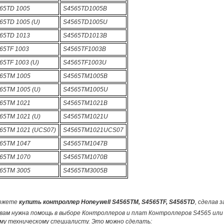
65TD 1005
S4565TD1005B
65TD 1005 (U)
S4565TD1005U
65TD 1013
S4565TD1013B
65TF 1003
S4565TF1003B
65TF 1003 (U)
S4565TF1003U
65TM 1005
S4565TM1005B
65TM 1005 (U)
S4565TM1005U
65TM 1021
S4565TM1021B
65TM 1021 (U)
S4565TM1021U
65TM 1021 (UCS07)
S4565TM1021UCS07
65TM 1047
S4565TM1047B
65TM 1070
S4565TM1070B
65TM 3005
S4565TM3005B
ожете
купить контроллер Honeywell S4565TM, S4565TF, S4565TD
, сделав 
вам нужна помощь в выборе Контроллеров и плат Контроллеров S4565 или 
му техническому специалисту. Это можно сделать: