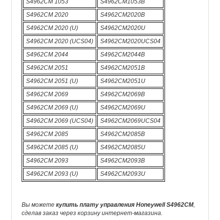
S4962CM 1053
S4962CM1053B
S4962CM 2020
S4962CM2020B
S4962CM 2020 (U)
S4962CM2020U
S4962CM 2020 (UCS04)
S4962CM2020UCS04
S4962CM 2044
S4962CM2044B
S4962CM 2051
S4962CM2051B
S4962CM 2051 (U)
S4962CM2051U
S4962CM 2069
S4962CM2069B
S4962CM 2069 (U)
S4962CM2069U
S4962CM 2069 (UCS04)
S4962CM2069UCS04
S4962CM 2085
S4962CM2085B
S4962CM 2085 (U)
S4962CM2085U
S4962CM 2093
S4962CM2093B
S4962CM 2093 (U)
S4962CM2093U
Вы можете
купить плату управления Honeywell S4962CM
,
сделав заказ через корзину интернет-магазина.