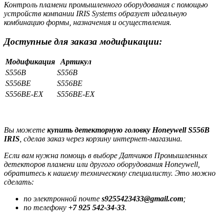
Контроль пламени промышленного оборудования с помощью
устройств компании IRIS Systems образует идеальную
комбинацию формы, назначения и осуществления.
Доступные для заказа модификации:
Модификация
Артикул
S556B
S556B
S556BE
S556BE
S556BE-EX
S556BE-EX
Вы можете
купить детекторную головку Honeywell S556B
IRIS
, сделав заказ через корзину интернет-магазина.
Если вам нужна помощь в выборе Датчиков Промышленных
детекторов пламени или другого оборудования Honeywell,
обратитесь к нашему техническому специалисту. Это можно
сделать:
по электронной почте
s9255423433@gmail.com
;
по телефону
+7 925 542-34-33
.