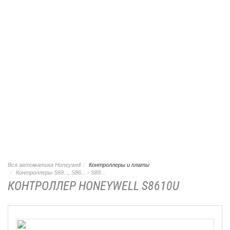
Вся автоматика Honeywell
Контроллеры и платы
Контроллеры S69..., S86... - S89...
КОНТРОЛЛЕР HONEYWELL S8610U