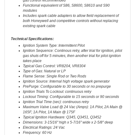
gas control recommended
Functional equivalent of S86, S8600, S8610 and S90
modules
Includes spark cable adapters to allow field replacement of
both Honeywell and competitive controls without replacing
existing spark cable
Technical Specifications:
Ignition System Type: Intermittent Pilot
Ignition Sequence: Continous retry, after trial for ignition, pilot
gas shuts off for 5 minutes, then another trial for pilot ignition
takes place
Typical Gas Control: VR8204, VR8304
Type of Gas: Natural or LP
Flame Sense: Single Rod or Two Rods
Ignition Source: Internal high voltage spark generator
PrePurge: Configurable to 30 seconds or no prepurge
Ignition Trials To Lockout: continuous retry
Lockout Timing: Configurable to 15 seconds or 90 seconds
Ignition Trial Time (sec): continuous retry
Maximum Valve Load @ 24 Vac (Amps): 1A Pilot, 2A Main @
165F; 1A Pilot, 1A Main @ 175F
Typical Ignition Hardware: Q345, Q3451, Q3452
Dimensions: 3-15/16" high x 5-7/16" wide x 2-5/8" deep
Electrical Ratings: 24 Vac
Frequency: 60 Hz