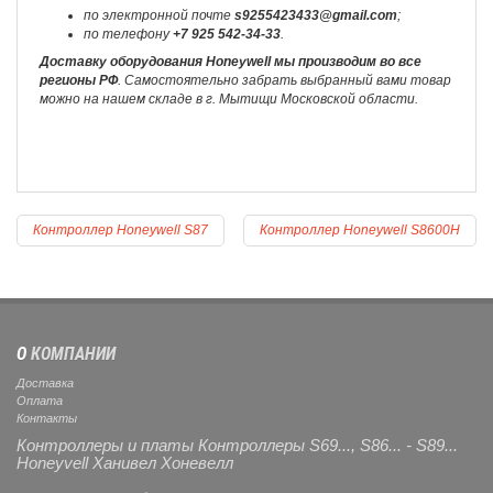
по электронной почте
s9255423433@gmail.com
;
по телефону
+7 925 542-34-33
.
Доставку оборудования Honeywell мы производим во все
регионы РФ
. Самостоятельно забрать выбранный вами товар
можно на нашем складе в г. Мытищи Московской области.
Контроллер Honeywell S87
Контроллер Honeywell S8600H
О
КОМПАНИИ
Доставка
Оплата
Контакты
Контроллеры и платы Контроллеры S69..., S86... - S89...
Honeyvell Ханивел Хоневелл