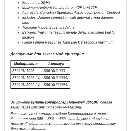
Frequency: 50 Hz
Maximum Ambient Temperature: -40F to +165F
Approvals, Canadian Standards Association: Design Certified
Includes: Damper connection with automatic vent damper
plug
Tradeline Value: Super Tradeline
Between Trial Time (sec): 5 minute delay after failed trial for
ignition
Flame Failure Response Time (sec): 2 seconds maximum
Доступные для заказа модификации:
Модификация
Артикул
S8610U 1003
S8610U1003
S8610U 1003 (U)
S8610U1003/U
S8610U 3009 (U)
S8610U3009/U
Вы можете
купить контроллер Honeywell S8610U
, сделав
заказ через корзину интернет-магазина.
Если вам нужна помощь в выборе Контроллеров и плат
Контроллеров S69..., S86... - S89... или другого оборудования
Honeywell, обратитесь к нашему техническому специалисту.
Это можно сделать: