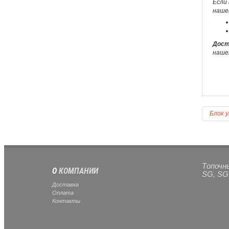
Если 
наше
Дост
наше
Блок у
Топочн
О
КОМПАНИИ
SG, SG
Доставка
Оплата
Контакты