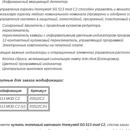
Инфракрасный мерцающий детектор.
 управления горелки Honeywell SG 513 mod C2 способен управлять и мони
газовую горелку любого номинального номинала (проверено и одобрено со
управления заключен в защитный, огнестойкий, прозрачный, пластиковый к
Синхронный двигатель с приводным кулачком редуктора.
переключатель.
переключатель камеры с информативным цветным индикатором програ
12-контактный кулачковый переключатель, управляющий программой.
Электронные компоненты на печатной плате.
ующие важные индикаторы и операционные элементы управления расположе
Кнопка сброса, включающая сигнальную лампу для сбоя (Блокировка).
Цветной программный индикатор.
Центральное винтовое крепление.
упные для заказа модификации:
одификация
Артикул
513 MOD C2
03522C2
513 MOD.C2 (U)
03522C2U
ожете
купить топочный автомат Honeywell SG 513 mod C2
, сделав зака