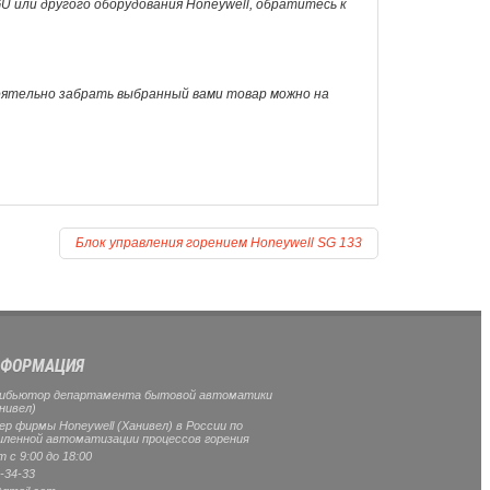
GU или другого оборудования Honeywell, обратитесь к
оятельно забрать выбранный вами товар можно на
Блок управления горением Honeywell SG 133
ФОРМАЦИЯ
ибьютор департамента бытовой автоматики
нивел)
 фирмы Honeywell (Ханивел) в России по
ленной автоматизации процессов горения
 с 9:00 до 18:00
-34-33