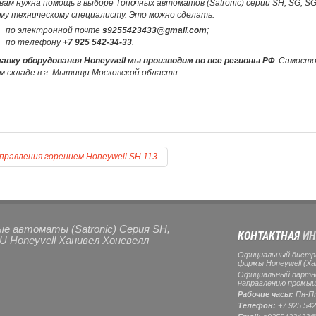
вам нужна помощь в выборе Топочных автоматов (Satronic) серии SH, SG, S
му техническому специалисту. Это можно сделать:
по электронной почте
s9255423433@gmail.com
;
по телефону
+7 925 542-34-33
.
авку оборудования Honeywell мы производим во все регионы РФ
. Самост
м складе в г. Мытищи Московской области.
правления горением Honeywell SH 113
ые автоматы (Satronic) Серия SH,
КОНТАКТНАЯ
ИН
U Honeyvell Ханивел Хоневелл
Официальный дистр
фирмы Honeywell (Ха
Официальный партнер
направлению промыш
Рабочие часы:
Пн-Пт
Телефон:
+7 925 542