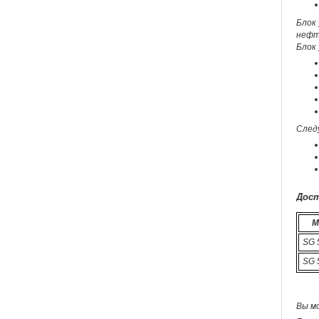
Блок
нефте
Блок 
След
Дост
М
SG 
SG 
Вы м