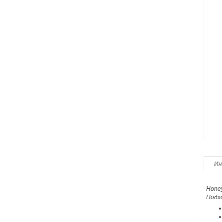
Ин
Honey
Подх