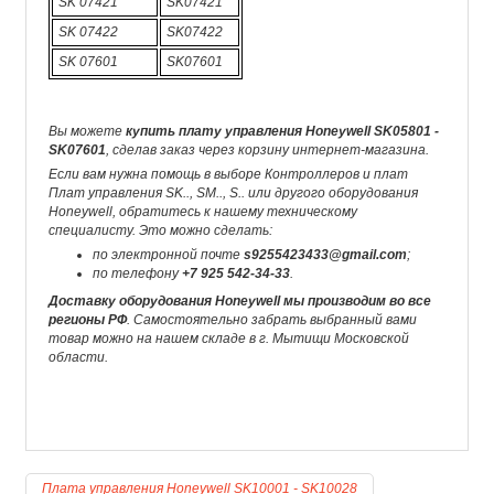
SK 07421
SK07421
SK 07422
SK07422
SK 07601
SK07601
Вы можете
купить плату управления Honeywell SK05801 -
SK07601
, сделав заказ через корзину интернет-магазина.
Если вам нужна помощь в выборе Контроллеров и плат
Плат управления SK.., SM.., S.. или другого оборудования
Honeywell, обратитесь к нашему техническому
специалисту. Это можно сделать:
по электронной почте
s9255423433@gmail.com
;
по телефону
+7 925 542-34-33
.
Доставку оборудования Honeywell мы производим во все
регионы РФ
. Самостоятельно забрать выбранный вами
товар можно на нашем складе в г. Мытищи Московской
области.
Плата управления Honeywell SK10001 - SK10028