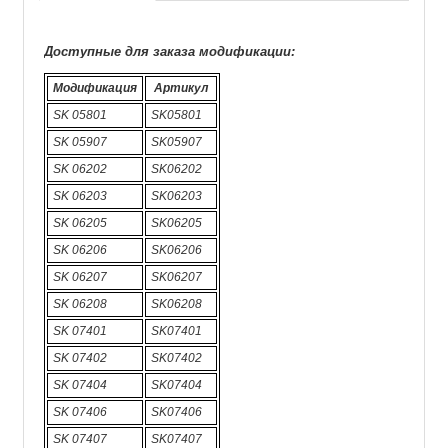
Доступные для заказа модификации:
Модификация
Артикул
SK 05801
SK05801
SK 05907
SK05907
SK 06202
SK06202
SK 06203
SK06203
SK 06205
SK06205
SK 06206
SK06206
SK 06207
SK06207
SK 06208
SK06208
SK 07401
SK07401
SK 07402
SK07402
SK 07404
SK07404
SK 07406
SK07406
SK 07407
SK07407