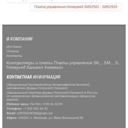
Плата управления Honeywell SM52501 - SM52555
О
КОМПАНИИ
Доставка
Оплата
Контакты
Контроллеры и платы Платы управления SK.., SM.., S..
Honeyvell Ханивел Хоневелл
КОНТАКТНАЯ
ИНФОРМАЦИЯ
Официальный дистрибьютор департамента бытовой
автоматики фирмы Honeywell (Ханивел)
Официальный партнер фирмы Honeywell (Ханивел) в России
по направлению промышленной автоматизации процессов
горения
Рабочие часы:
Пн-Пт с 9:00 до 18:00
Телефон:
+7 925 542-34-33
Email:
s9255423433@gmail.com
Адрес:
141014, г.
Мытищи
, ул.
Веры Волошиной 56