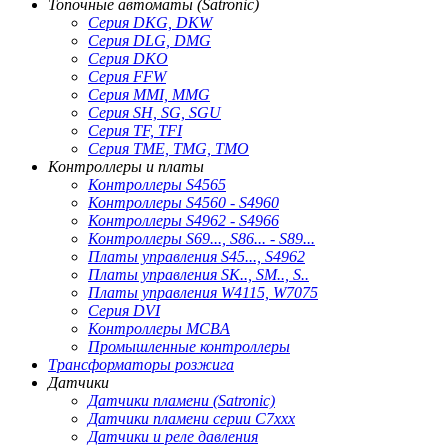
Топочные автоматы (Satronic)
Серия DKG, DKW
Серия DLG, DMG
Серия DKO
Серия FFW
Серия MMI, MMG
Серия SH, SG, SGU
Серия TF, TFI
Серия TME, TMG, TMO
Контроллеры и платы
Контроллеры S4565
Контроллеры S4560 - S4960
Контроллеры S4962 - S4966
Контроллеры S69..., S86... - S89...
Платы управления S45..., S4962
Платы управления SK.., SM.., S..
Платы управления W4115, W7075
Серия DVI
Контроллеры MCBA
Промышленные контроллеры
Трансформаторы розжига
Датчики
Датчики пламени (Satronic)
Датчики пламени серии C7xxx
Датчики и реле давления