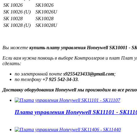
SK 10026
SK10026
SK 10026 (U)
SK10026U
SK 10028
SK10028
SK 10028 (U)
SK10028U
Вы можете
купить плату управления Honeywell SK10001 - S
Если вам нужна помощь в выборе Контроллеров и плат Плат упр
сделать:
по электронной почте
s9255423433@gmail.com
;
по телефону
+7 925 542-34-33
.
Доставку оборудования Honeywell мы производим во все рег
Плата управления Honeywell SK11101 - SK111