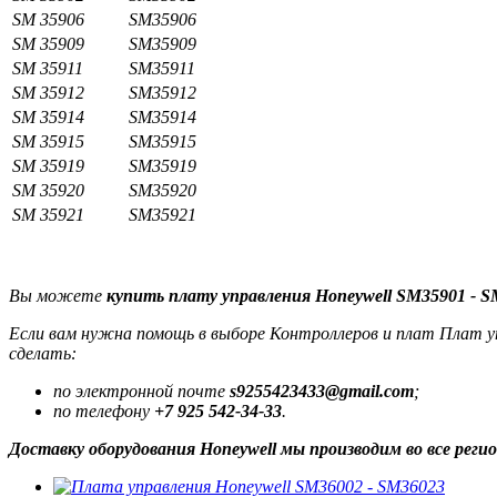
SM 35906
SM35906
SM 35909
SM35909
SM 35911
SM35911
SM 35912
SM35912
SM 35914
SM35914
SM 35915
SM35915
SM 35919
SM35919
SM 35920
SM35920
SM 35921
SM35921
Вы можете
купить плату управления Honeywell SM35901 - 
Если вам нужна помощь в выборе Контроллеров и плат Плат упр
сделать:
по электронной почте
s9255423433@gmail.com
;
по телефону
+7 925 542-34-33
.
Доставку оборудования Honeywell мы производим во все рег