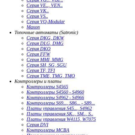
Серия VE.., VEN..
Серия VK..
Серия VS..
Серия VQ-Modular
Maxon
Топочные автоматы (Satronic)
Серия DKG, DKW
Серия DLG, DMG
Серия DKO
Серия FFW
Серия MMI, MMG
Серия SH, SG, SGU
Серия TF, TFI
Серия TME, TMG, TMO
Контроллеры и платы
Контроллеры S4565
Контроллеры S4560 - S4960
Контроллеры S4962 - S4966
Контроллеры S69..., S86... - S89...
Платы управления S45..., S4962
Платы управления SK.., SM.., S..
Платы управления W4115, W7075
Серия DVI
Контроллеры MCBA