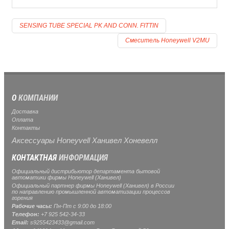
SENSING TUBE SPECIAL PK AND CONN. FITTIN
Смеситель Honeywell V2MU
О
КОМПАНИИ
Доставка
Оплата
Контакты
Аксессуары Honeyvell Ханивел Хоневелл
КОНТАКТНАЯ
ИНФОРМАЦИЯ
Официальный дистрибьютор департамента бытовой
автоматики фирмы Honeywell (Ханивел)
Официальный партнер фирмы Honeywell (Ханивел) в России
по направлению промышленной автоматизации процессов
горения
Рабочие часы:
Пн-Пт с 9:00 до 18:00
Телефон:
+7 925 542-34-33
Email:
s9255423433@gmail.com