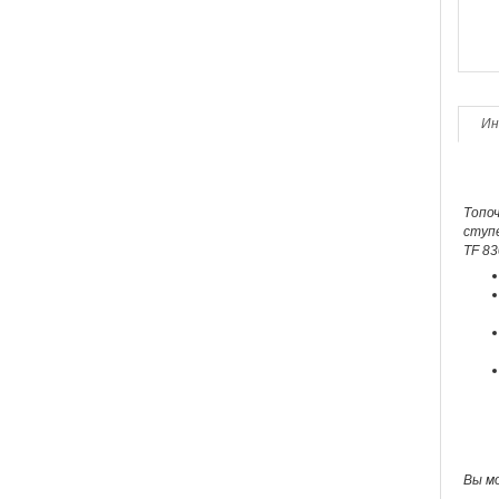
Ин
Топоч
ступ
TF 83
Вы м