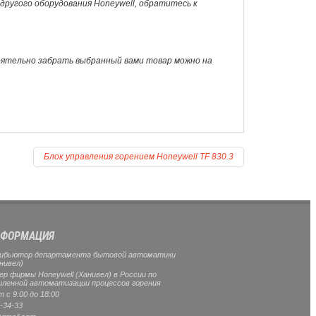
и другого оборудования Honeywell, обратитесь к
оятельно забрать выбранный вами товар можно на
Блок управления горением Honeywell TF 830.3
ФОРМАЦИЯ
ибьютор департамента бытовой автоматики
нивел)
 фирмы Honeywell (Ханивел) в России по
ленной автоматизации процессов горения
 с 9:00 до 18:00
-34-33