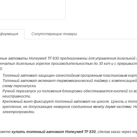
формация
Сопутствующие товары
ные автоматы Honeywell TF 830 предназначены для управления дизельной г
енчатых дизельных горелок производительностью до 30 кг/ч и с прерыви
0:
Топочный автомат защищен огнестойким прозрачным пластиковым корп
Топочный автомат включает термомеханический таймер с компенсацией
схему перезапуска.
Ручной перезапуск из положения блокировки обеспечивается кнопкой со
неисправности.
Крепежный винт фиксирует топочный автомат на цоколе. Цоколь и то
крепление, не допускающее неверное соединение между двумя частями. Н
электропроводки.
ожете
купить топочный автомат Honeywell TF 830
, сделав заказ через 