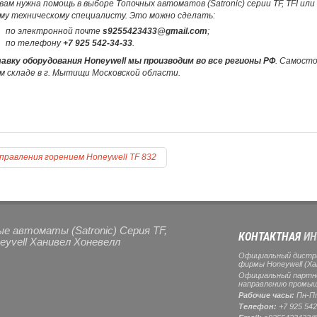
вам нужна помощь в выборе Топочных автоматов (Satronic) серии TF, TFI ил
му техническому специалисту. Это можно сделать:
по электронной почте
s9255423433@gmail.com
;
по телефону
+7 925 542-34-33
.
авку оборудования Honeywell мы производим во все регионы РФ
. Самост
м складе в г. Мытищи Московской области.
правления горением Honeywell TF 832
е автоматы (Satronic) Серия TF,
КОНТАКТНАЯ
ИН
eyvell Ханивел Хоневелл
Официальный дистр
фирмы Honeywell (Ха
Официальный партнер
направлению промыш
Рабочие часы:
Пн-Пт
Телефон:
+7 925 542