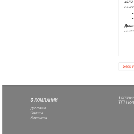
Если 
наше
Дост
наше
Блок у
Топочны
О
КОМПАНИИ
TFI Hon
Доставка
Оплата
Контакты