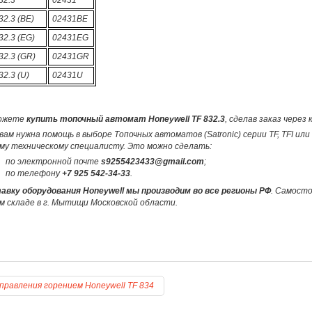
32.3 (BE)
02431BE
32.3 (EG)
02431EG
32.3 (GR)
02431GR
32.3 (U)
02431U
ожете
купить топочный автомат Honeywell TF 832.3
, сделав заказ через
вам нужна помощь в выборе Топочных автоматов (Satronic) серии TF, TFI ил
му техническому специалисту. Это можно сделать:
по электронной почте
s9255423433@gmail.com
;
по телефону
+7 925 542-34-33
.
авку оборудования Honeywell мы производим во все регионы РФ
. Самост
м складе в г. Мытищи Московской области.
правления горением Honeywell TF 834