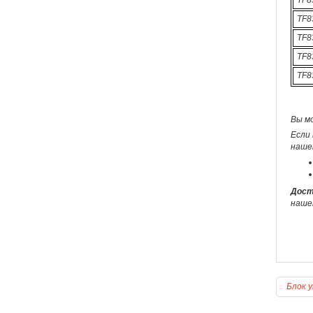
TF8
TF8
TF8
TF8
Вы м
Если 
наше
Дост
наше
Блок у