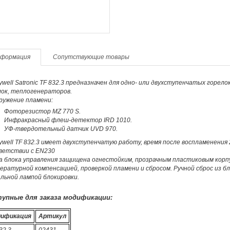
формация
Сопутствующие товары
well Satronic TF 832.3 предназначен для одно- или двухступенчатых горело
лок, теплогенераторов.
ружение пламени:
Фоторезистор MZ 770 S.
Инфракрасный флеш-детектор IRD 1010.
УФ-твердотельный датчик UVD 970.
well TF 832.3 имеет двухступенчатую работу, время после воспламенения 
ветствии с EN230
а блока управления защищена огнестойким, прозрачным пластиковым корп
ратурной компенсацией, проверкой пламени и сбросом. Ручной сброс из б
льной лампой блокировки.
упные для заказа модификации:
ификация
Артикул
32.3
02431