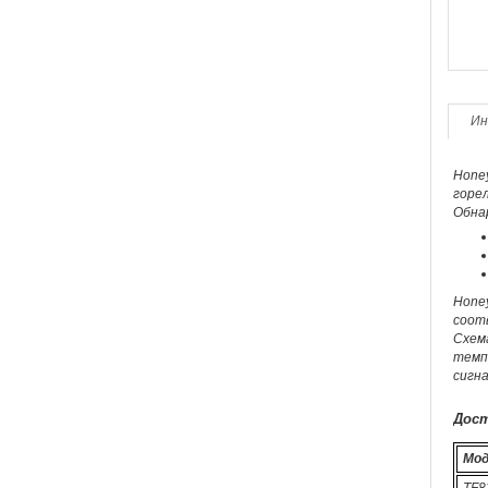
Ин
Honey
горе
Обна
Honey
соот
Схем
темпе
сигна
Дост
Мод
TF8