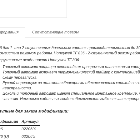
формация
Сопутствующие товары
6 для 1- или 2-ступенчатых дизельных горелок производительностью до 30
рывистым режимом работы. Honeywell TF 836 - 2-ступенчатый режим работ
труктивные особенности Honeywell TF 836:
Топочный автомат защищен огнестойким прозрачным пластиковым корп
Топочный автомат включает термомеханический таймер с компенсацией
схему перезапуска.
Ручной перезапуск из положения блокировки обеспечивается кнопкой со
неисправности.
Цоколь и топочный автомат имеют специальное монтажное крепление, н
частями. Несколько кабельных вводов обеспечивает гибкость электропро
упные для заказа модификации:
ификация
Артикул
36
0220601
6 (U)
02206U