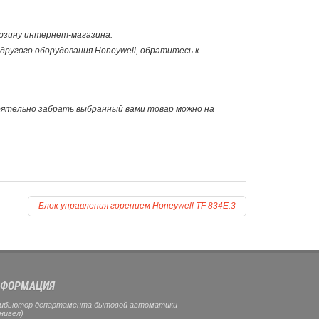
корзину интернет-магазина.
и другого оборудования Honeywell, обратитесь к
оятельно забрать выбранный вами товар можно на
Блок управления горением Honeywell TF 834E.3
ФОРМАЦИЯ
ибьютор департамента бытовой автоматики
нивел)