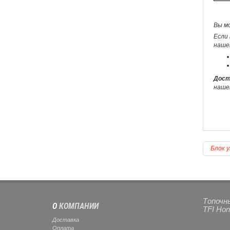
Вы м
Если 
наше
Дост
наше
Блок у
Топочны
О
КОМПАНИИ
TFI Hon
Доставка
Оплата