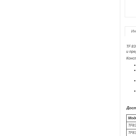
Ин
TF 83
и пре
Конс
Дост
Мод
TF8
TF83