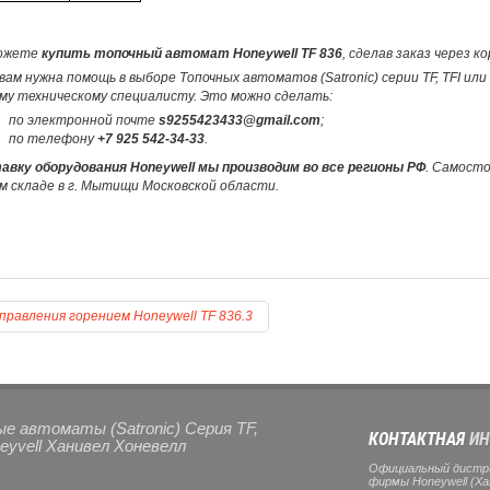
ожете
купить топочный автомат Honeywell TF 836
, сделав заказ через 
вам нужна помощь в выборе Топочных автоматов (Satronic) серии TF, TFI ил
му техническому специалисту. Это можно сделать:
по электронной почте
s9255423433@gmail.com
;
по телефону
+7 925 542-34-33
.
авку оборудования Honeywell мы производим во все регионы РФ
. Самост
м складе в г. Мытищи Московской области.
правления горением Honeywell TF 836.3
е автоматы (Satronic) Серия TF,
КОНТАКТНАЯ
ИН
eyvell Ханивел Хоневелл
Официальный дистр
фирмы Honeywell (Ха