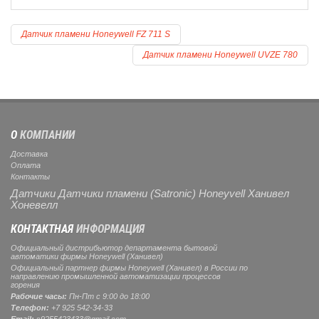
Датчик пламени Honeywell FZ 711 S
Датчик пламени Honeywell UVZE 780
О
КОМПАНИИ
Доставка
Оплата
Контакты
Датчики Датчики пламени (Satronic) Honeyvell Ханивел
Хоневелл
КОНТАКТНАЯ
ИНФОРМАЦИЯ
Официальный дистрибьютор департамента бытовой
автоматики фирмы Honeywell (Ханивел)
Официальный партнер фирмы Honeywell (Ханивел) в России по
направлению промышленной автоматизации процессов
горения
Рабочие часы:
Пн-Пт с 9:00 до 18:00
Телефон:
+7 925 542-34-33