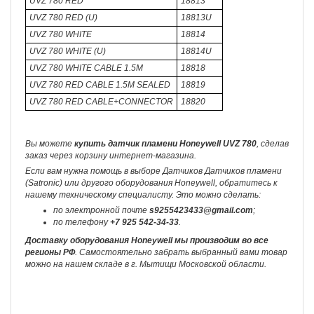
UVZ 780 RED
18813
UVZ 780 RED (U)
18813U
UVZ 780 WHITE
18814
UVZ 780 WHITE (U)
18814U
UVZ 780 WHITE CABLE 1.5M
18818
UVZ 780 RED CABLE 1.5M SEALED
18819
UVZ 780 RED CABLE+CONNECTOR
18820
Вы можете
купить датчик пламени Honeywell UVZ 780
, сделав
заказ через корзину интернет-магазина.
Если вам нужна помощь в выборе Датчиков Датчиков пламени
(Satronic) или другого оборудования Honeywell, обратитесь к
нашему техническому специалисту. Это можно сделать:
по электронной почте
s9255423433@gmail.com
;
по телефону
+7 925 542-34-33
.
Доставку оборудования Honeywell мы производим во все
регионы РФ
. Самостоятельно забрать выбранный вами товар
можно на нашем складе в г. Мытищи Московской области.