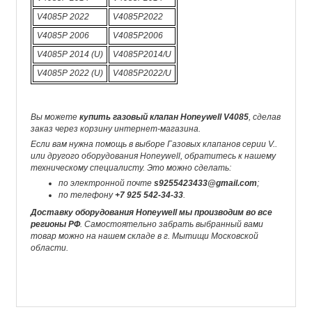
V4085P 2022
V4085P2022
V4085P 2006
V4085P2006
V4085P 2014 (U)
V4085P2014/U
V4085P 2022 (U)
V4085P2022/U
Вы можете
купить газовый клапан Honeywell V4085
, сделав
заказ через корзину интернет-магазина.
Если вам нужна помощь в выборе Газовых клапанов серии V..
или другого оборудования Honeywell, обратитесь к нашему
техническому специалисту. Это можно сделать:
по электронной почте
s9255423433@gmail.com
;
по телефону
+7 925 542-34-33
.
Доставку оборудования Honeywell мы производим во все
регионы РФ
. Самостоятельно забрать выбранный вами
товар можно на нашем складе в г. Мытищи Московской
области.