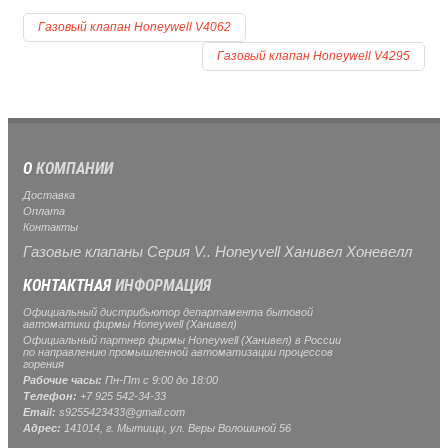
Газовый клапан Honeywell V4062
Газовый клапан Honeywell V4295
О
КОМПАНИИ
Доставка
Оплата
Контакты
Газовые клапаны Серия V.. Honeyvell Ханивел Хоневелл
КОНТАКТНАЯ
ИНФОРМАЦИЯ
Официальный дистрибьютор департамента бытовой
автоматики фирмы Honeywell (Ханивел)
Официальный партнер фирмы Honeywell (Ханивел) в России
по направлению промышленной автоматизации процессов
горения
Рабочие часы:
Пн-Пт с 9:00 до 18:00
Телефон:
+7 925 542-34-33
Email:
s9255423433@gmail.com
Адрес:
141014, г.
Мытищи
, ул.
Веры Волошиной 56