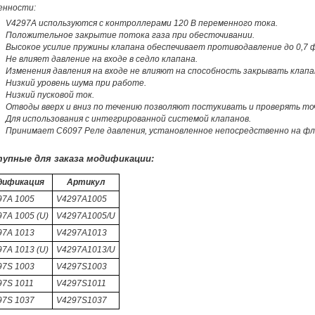
енности:
V4297A используются с контроллерами 120 В переменного тока.
Положительное закрытие потока газа при обесточивании.
Высокое усилие пружины клапана обеспечивает противодавление до 0,7 
Не влияет давление на входе в седло клапана.
Изменения давления на входе не влияют на способность закрывать клапа
Низкий уровень шума при работе.
Низкий пусковой ток.
Отводы вверх и вниз по течению позволяют постукивать и проверять точ
Для использования с интегрированной системой клапанов.
Принимает C6097 Реле давления, установленное непосредственно на фла
упные для заказа модификации:
дификация
Артикул
97A 1005
V4297A1005
7A 1005 (U)
V4297A1005/U
97A 1013
V4297A1013
7A 1013 (U)
V4297A1013/U
97S 1003
V4297S1003
97S 1011
V4297S1011
97S 1037
V4297S1037