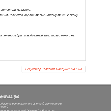
ну интернет-магазина.
ования Honeywell, обратитесь к нашему техническому
оятельно забрать выбранный вами товар можно на
Регулятор давления Honeywell V4336A
ФОРМАЦИЯ
ибьютор департамента бытовой автоматики
нивел)
 фирмы Honeywell (Ханивел) в России по