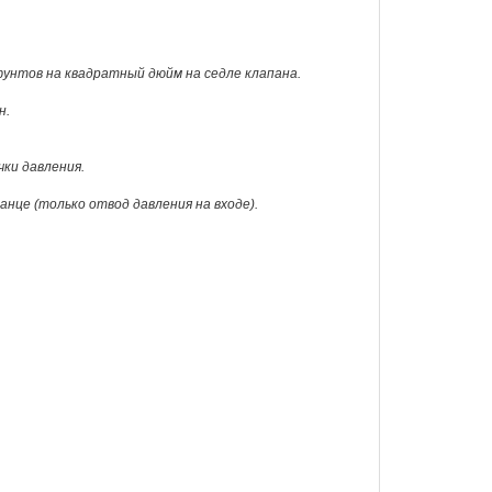
фунтов на квадратный дюйм на седле клапана.
н.
ки давления.
нце (только отвод давления на входе).