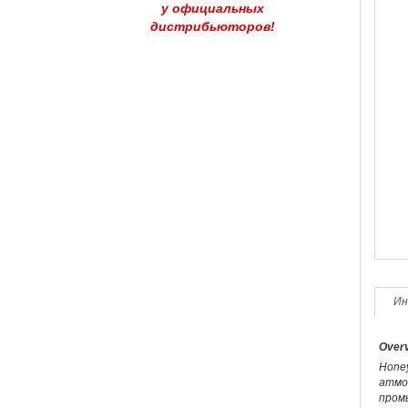
у официальных
дистрибьюторов!
Ин
Overv
Honey
атмос
пром