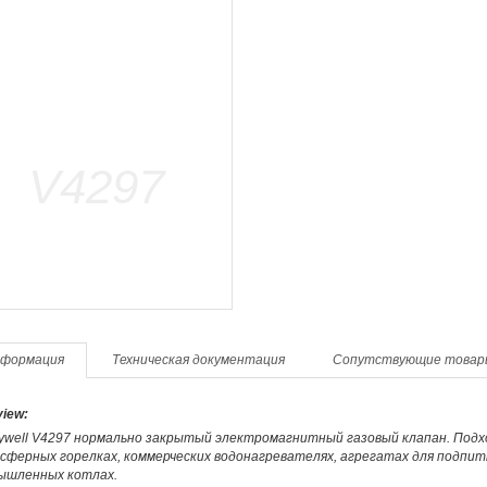
формация
Техническая документация
Сопутствующие товар
iew:
well V4297 нормально закрытый электромагнитный газовый клапан. Подход
ферных горелках, коммерческих водонагревателях, агрегатах для подпитк
ышленных котлах.