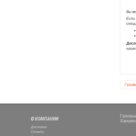
Вы м
Если 
спец
Дост
наше
Газов
Газовые
О
КОМПАНИИ
Ханиве
Доставка
Оплата