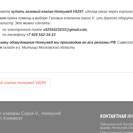
ожете
купить газовый клапан Honeywell V4297
, сделав заказ через корзи
вам нужна помощь в выборе Газовых клапанов серии V.. или другого оборуд
иалисту. Это можно сделать:
по электронной почте
s9255423433@gmail.com
;
по телефону
+7 925 542-34-33
.
авку оборудования Honeywell мы производим во все регионы РФ
. Самост
м складе в г. Мытищи Московской области.
ый клапан Honeywell V4295
 клапаны Серия V.. Honeyvell
КОНТАКТНАЯ
ИН
л Хоневелл
Официальный дистр
фирмы Honeywell (Ха
Официальный партнер