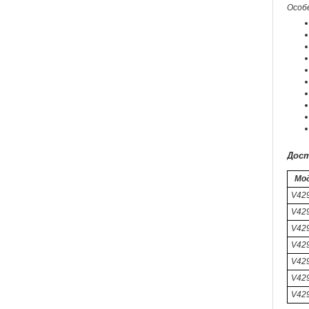
Особ
Дост
Мо
V42
V429
V42
V429
V42
V42
V42