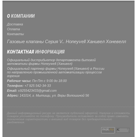
О
КОМПАНИИ
Доставка
Оплата
Контакты
Газовые клапаны Серия V.. Honeyvell Ханивел Хоневелл
КОНТАКТНАЯ
ИНФОРМАЦИЯ
Официальный дистрибьютор департамента бытовой
автоматики фирмы Honeywell (Ханивел)
Официальный партнер фирмы Honeywell (Ханивел) в России
по направлению промышленной автоматизации процессов
горения
Рабочие часы:
Пн-Пт с 9:00 до 18:00
Телефон:
+7 925 542-34-33
Email:
s9255423433@gmail.com
Адрес:
141014, г.
Мытищи
, ул.
Веры Волошиной 56
Данный информационный ресурс не является публичной офертой. Наличие и стоимость
товаров уточняйте по телефону. Производители оставляют за собой право изменять
технические характеристики и внешний вид товаров без предварительного
уведомления.