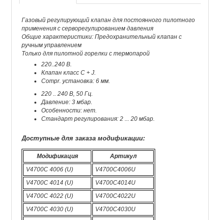
Газовый регулирующий клапан для постоянного пилотного
применения с серворегулированием давления
Общие характеристики: Предохранительный клапан с
ручным управлением
Только для пилотной горелки с термопарой
220..240 В.
Клапан класс C + J.
Compr. установка: 6 мм.
220 .. 240 В, 50 Гц.
Давление: 3 мбар.
Особенности: нет.
Стандарт регулирования: 2 ... 20 мбар.
Доступные для заказа модификации:
Модификация
Артикул
V4700C 4006 (U)
V4700C4006U
V4700C 4014 (U)
V4700C4014U
V4700C 4022 (U)
V4700C4022U
V4700C 4030 (U)
V4700C4030U