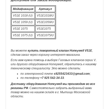
Доступные для заказа модификации:
Модификация
Артикул
V51E 1018 (U)
V51E1018/U
V51E 1059 (U)
V51E1059/U
V51E 1075
V51E1075
V51E 1075 (U)
V51E1075/U
Вы можете
купить поворотный клапан Honeywell V51E
,
сделав заказ через корзину интернет-магазина.
Если вам нужна помощь в выборе Газовых клапанов серии V..
или другого оборудования Honeywell, обратитесь к нашему
техническому специалисту. Это можно сделать:
по электронной почте
s9255423433@gmail.com
;
по телефону
+7 925 542-34-33
.
Доставку оборудования Honeywell мы производим во все
регионы РФ
. Самостоятельно забрать выбранный вами
товар можно на нашем складе в г. Мытищи Московской
области.