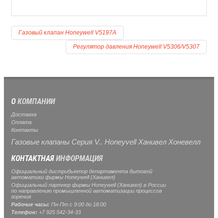
Газовый клапан Honeywell V5197A
Регулятор давления Honeywell V5306/V5307
О
КОМПАНИИ
Доставка
Оплата
Контакты
Газовые клапаны Серия V.. Honeyvell Ханивел Хоневелл
КОНТАКТНАЯ
ИНФОРМАЦИЯ
Официальный дистрибьютор департамента бытовой
автоматики фирмы Honeywell (Ханивел)
Официальный партнер фирмы Honeywell (Ханивел) в России
по направлению промышленной автоматизации процессов
горения
Рабочие часы:
Пн-Пт с 9:00 до 18:00
Телефон:
+7 925 542-34-33